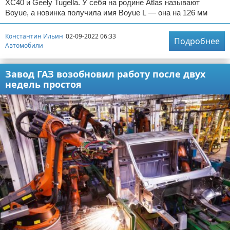
XC40 и Geely Tugella. У себя на родине Atlas называют
Boyue, а новинка получила имя Boyue L — она на 126 мм
Константин Ильин
02-09-2022 06:33
Подробнее
Автомобили
Завод ГАЗ возобновил работу после двух
недель простоя