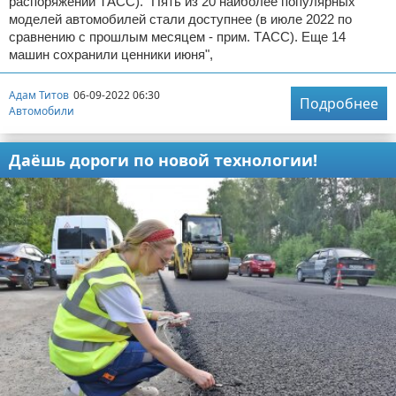
распоряжении ТАСС). "Пять из 20 наиболее популярных
моделей автомобилей стали доступнее (в июле 2022 по
сравнению с прошлым месяцем - прим. ТАСС). Еще 14
машин сохранили ценники июня",
Адам Титов
06-09-2022 06:30
Подробнее
Автомобили
Даёшь дороги по новой технологии!