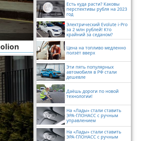
Есть куда расти? Каковы
перспективы рубля на 2023
год
Электрический Evolute i-Pro
за 2 млн рублей! Кто
крайний за седаном?
olion
Цена на топливо медленно
ползёт вверх
Эти пять популярных
автомобиля в РФ стали
дешевле
Даёшь дороги по новой
технологии!
На «Лады» стали ставить
ЭРА-ГЛОНАСС с ручным
управлением
На «Лады» стали ставить
ЭРА-ГЛОНАСС с ручным