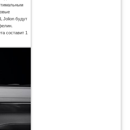
оптимальным
довые
 Jolion будут
фелин.
та составит 1