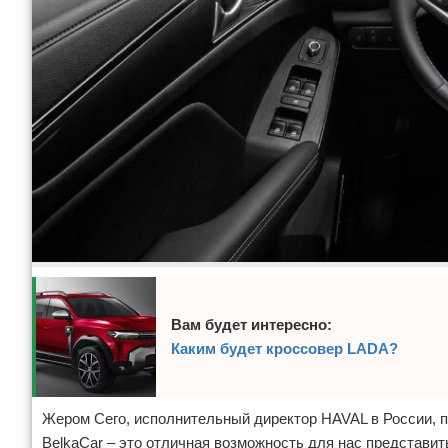
Вам будет интересно:
Каким будет кроссовер LADA?
Жером Сего, исполнительный директор HAVAL в России, 
BelkaCar – это отличная возможность для нас представи