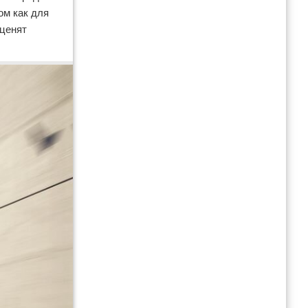
ом как для
оценят