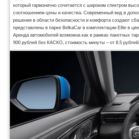
который гармонично сочетается с широким спектром вы
соотношением цены и качества. Современный вид в допо
решения в области безопасности и комфорта создают сба
представлены в парке BelkaCar в комплектации Elite в ц
Аренда автомобилей возможна как в рамках пакетных тари
900 рублей без КАСКО, стоимость минуты – от 8.5 рублей