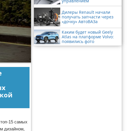
управлением
Дилеры Renault начали
получать запчасти через
«дочку» АвтоВАЗа
Каким будет новый Geely
Atlas на платформе Volvo:
появились фото
е
ых
ской
 топ-15 самых
м дизайном,