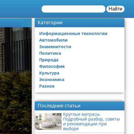
Найти
Категории
Информационные технологии
Автомобили
Знаменитости
Политика
Природа
Философия
Культура
Экономика
Разное
Реклама
Последние статьи
Круглые матрасы.
Подробный разбор, советы
и рекомендации при
выборе