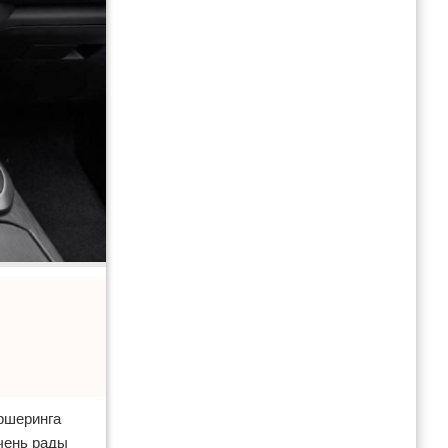
ршеринга
чень рады