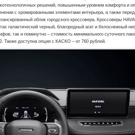
сокотехнологичных решений, повышенным уровнем комфорта и 
лнении с хромированными элементами интерьера, а также пере
лансированный облик городского кроссовера. Кроссоверы HAVAL
ветах галактический черный, благородный агат и белоснежный не
фов, так и поминутно – стоимость минимального суточного паке
2. Также доступна опция с КАСКО – от 760 рублей.