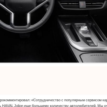
прокомментировал: «Сотрудничество с популярным сервисом ка
ть HAVAL Jolion еще большему количеству автолюбителей. Мы о