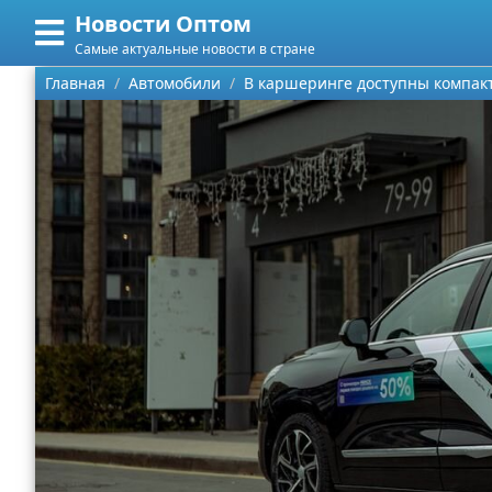
Новости Оптом
Меню
X
Самые актуальные новости в стране
Главная
Главная
Автомобили
В каршеринге доступны компакт
Категории
Поиск
Информационные технологии
О проекте
Автомобили
Контакты
Знаменитости
Сотрудничество
Политика
Размещение рекламы
Природа
Для правообладателей
Философия
Условия предоставления информации
Культура