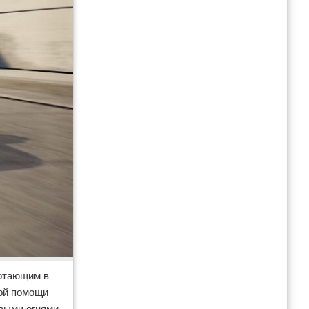
ботающим в
мой помощи
выми огнями,