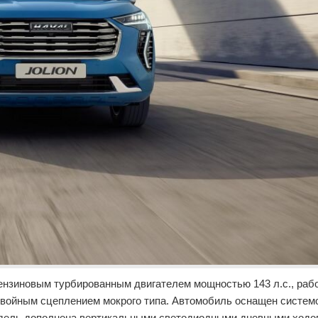
 бензиновым турбированным двигателем мощностью 143 л.с., ра
 двойным сцеплением мокрого типа. Автомобиль оснащен систе
Модель дополнена вертикальными светодиодными дневными ходо