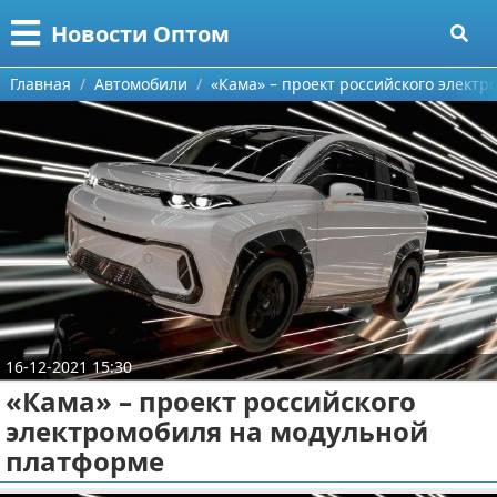
Меню
X
Новости Оптом
Главная
Главная
Автомобили
«Кама» – проект российского элект
Категории
Поиск
Информационные технологии
О проекте
Автомобили
Контакты
Знаменитости
Сотрудничество
Политика
16-12-2021 15:30
Размещение рекламы
Природа
«Кама» – проект российского
электромобиля на модульной
Для правообладателей
Философия
платформе
Условия предоставления информации
Культура