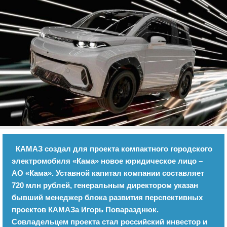
Отказ от ответственности
Экономика
Разное
КАМАЗ создал для проекта компактного городского
электромобиля «Кама» новое юридическое лицо –
АО «Кама». Уставной капитал компании составляет
720 млн рублей, генеральным директором указан
бывший менеджер блока развития перспективных
проектов КАМАЗа Игорь Поваразднюк.
Cовладельцем проекта стал российский инвестор и