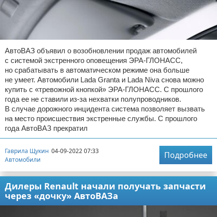
АвтоВАЗ объявил о возобновлении продаж автомобилей
с системой экстренного оповещения ЭРА-ГЛОНАСС,
но срабатывать в автоматическом режиме она больше
не умеет. Автомобили Lada Granta и Lada Niva снова можно
купить с «тревожной кнопкой» ЭРА-ГЛОНАСС. С прошлого
года ее не ставили из-за нехватки полупроводников.
В случае дорожного инцидента система позволяет вызвать
на место происшествия экстренные службы. С прошлого
года АвтоВАЗ прекратил
Гаврила Щукин
04-09-2022 07:33
Подробнее
Автомобили
Дилеры Renault начали получать запчасти
через «дочку» АвтоВАЗа