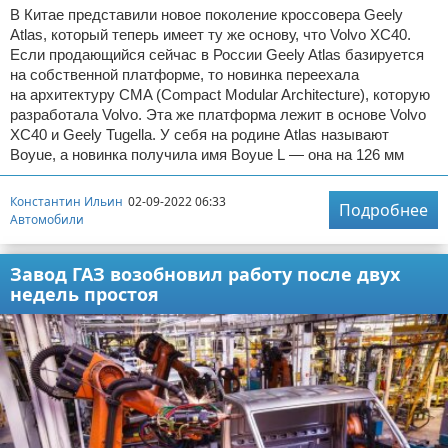
В Китае представили новое поколение кроссовера Geely
Atlas, который теперь имеет ту же основу, что Volvo XC40.
Если продающийся сейчас в России Geely Atlas базируется
на собственной платформе, то новинка переехала
на архитектуру CMA (Compact Modular Architecture), которую
разработала Volvo. Эта же платформа лежит в основе Volvo
XC40 и Geely Tugella. У себя на родине Atlas называют
Boyue, а новинка получила имя Boyue L — она на 126 мм
Константин Ильин
02-09-2022 06:33
Подробнее
Автомобили
Завод ГАЗ возобновил работу после двух
недель простоя