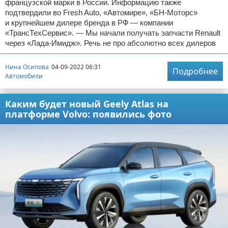
французской марки в России. Информацию также
подтвердили во Fresh Auto, «Автомире», «БН-Моторс»
и крупнейшем дилере бренда в РФ — компании
«ТрансТехСервис». — Мы начали получать запчасти Renault
через «Лада-Имидж». Речь не про абсолютно всех дилеров
Нина Осипова
04-09-2022 06:31
Подробнее
Автомобили
Каким будет новый Geely Atlas на
платформе Volvo: появились фото