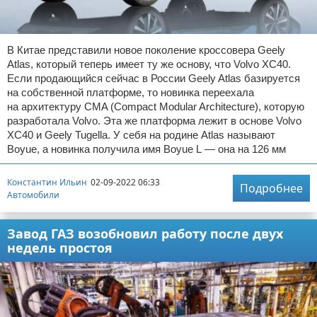
В Китае представили новое поколение кроссовера Geely
Atlas, который теперь имеет ту же основу, что Volvo XC40.
Если продающийся сейчас в России Geely Atlas базируется
на собственной платформе, то новинка переехала
на архитектуру CMA (Compact Modular Architecture), которую
разработала Volvo. Эта же платформа лежит в основе Volvo
XC40 и Geely Tugella. У себя на родине Atlas называют
Boyue, а новинка получила имя Boyue L — она на 126 мм
Константин Ильин
02-09-2022 06:33
Подробнее
Автомобили
Завод ГАЗ возобновил работу после двух
недель простоя