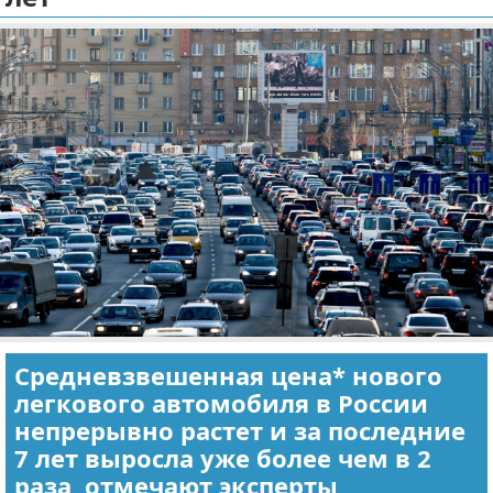
Отказ от ответственности
Экономика
Разное
Средневзвешенная цена* нового
легкового автомобиля в России
непрерывно растет и за последние
7 лет выросла уже более чем в 2
раза, отмечают эксперты