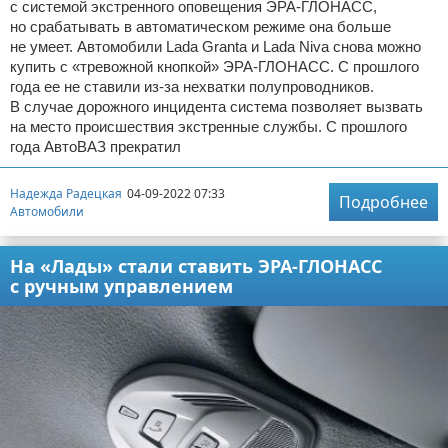
с системой экстренного оповещения ЭРА-ГЛОНАСС,
но срабатывать в автоматическом режиме она больше
не умеет. Автомобили Lada Granta и Lada Niva снова можно
купить с «тревожной кнопкой» ЭРА-ГЛОНАСС. С прошлого
года ее не ставили из-за нехватки полупроводников.
В случае дорожного инцидента система позволяет вызвать
на место происшествия экстренные службы. С прошлого
года АвтоВАЗ прекратил
Надежда Радецкая
04-09-2022 07:33
Подробнее
Автомобили
На «Лады» стали ставить ЭРА-ГЛОНАСС
с ручным управлением