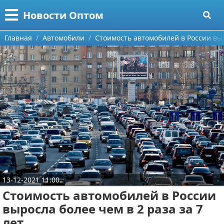
Меню
X
Новости Оптом
Главная
Главная
Автомобили
Стоимость автомобилей в России выр
Категории
Поиск
Информационные технологии
О проекте
Автомобили
Контакты
Знаменитости
Сотрудничество
Политика
Размещение рекламы
Природа
13-12-2021 11:00
Для правообладателей
Философия
Стоимость автомобилей в России
выросла более чем в 2 раза за 7
Условия предоставления информации
Культура
лет