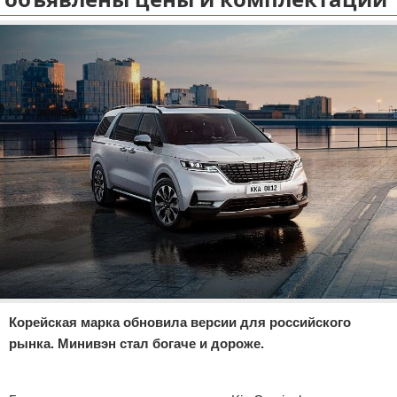
Отказ от ответственности
Экономика
Разное
Корейская марка обновила версии для российского
рынка. Минивэн стал богаче и дороже.
Реклама