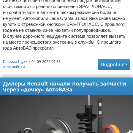
АвтоВАЗ объявил о возобновлении продаж автомобилей
с системой экстренного оповещения ЭРА-ГЛОНАСС,
но срабатывать в автоматическом режиме она больше
не умеет. Автомобили Lada Granta и Lada Niva снова можно
купить с «тревожной кнопкой» ЭРА-ГЛОНАСС. С прошлого
года ее не ставили из-за нехватки полупроводников.
В случае дорожного инцидента система позволяет вызвать
на место происшествия экстренные службы. С прошлого
года АвтоВАЗ прекратил
Гаврила Щукин
04-09-2022 07:33
Подробнее
Автомобили
Дилеры Renault начали получать запчасти
через «дочку» АвтоВАЗа