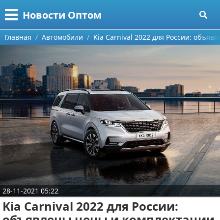
Меню
X
Новости Оптом
Главная
Главная
Автомобили
Kia Carnival 2022 для России: объя
Категории
Поиск
Информационные технологии
О проекте
Автомобили
Контакты
Знаменитости
Сотрудничество
Политика
Размещение рекламы
Природа
Для правообладателей
Философия
28-11-2021 05:22
Kia Carnival 2022 для России:
Условия предоставления информации
Культура
объявлены цены и комплектации