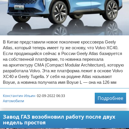
В Китае представили новое поколение кроссовера Geely
Atlas, который теперь имеет ту же основу, что Volvo XC40.
Если продающийся сейчас в России Geely Atlas базируется
на собственной платформе, то новинка переехала
на архитектуру CMA (Compact Modular Architecture), которую
разработала Volvo. Эта же платформа лежит в основе Volvo
XC40 и Geely Tugella. У себя на родине Atlas называют
Boyue, а новинка получила имя Boyue L — она на 126 мм
Константин Ильин
02-09-2022 06:33
Подробнее
Автомобили
Завод ГАЗ возобновил работу после двух
недель простоя