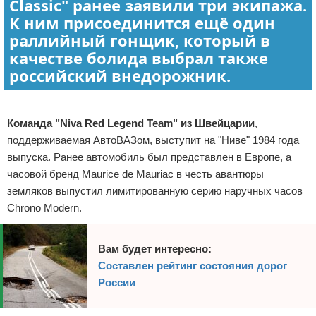
Classic" ранее заявили три экипажа.
К ним присоединится ещё один
раллийный гонщик, который в
качестве болида выбрал также
российский внедорожник.
Реклама
Команда "
Niva Red Legend Team
" из Швейцарии
,
поддерживаемая АвтоВАЗом, выступит на "Ниве" 1984 года
выпуска. Ранее автомобиль был представлен в Европе, а
часовой бренд Maurice de Mauriac в честь авантюры
земляков выпустил лимитированную серию наручных часов
Chrono Modern.
Вам будет интересно:
Составлен рейтинг состояния дорог
России