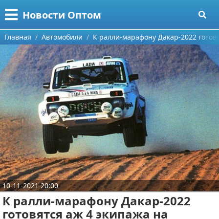
Меню
X
Новости Оптом
Главная
Главная
Автомобили
К ралли-марафону Дакар-2022 готовя
Категории
Поиск
Информационные технологии
О проекте
Автомобили
Контакты
Знаменитости
Сотрудничество
Политика
Размещение рекламы
Природа
10-11-2021 20:00
Для правообладателей
Философия
К ралли-марафону Дакар-2022
Условия предоставления информации
Культура
готовятся аж 4 экипажа на