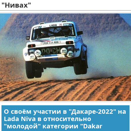
"Нивах"
Отказ от ответственности
Экономика
Разное
О своём участии в "Дакаре-2022" на
Lada Niva в относительно
"молодой" категории "Dakar