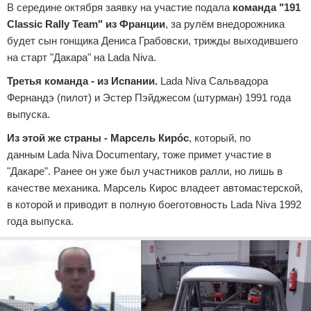
В середине октября заявку на участие подала
команда "191
Classic Rally Team" из Франции
, за рулём внедорожника
будет сын гонщика Дениса Грабовски, трижды выходившего
на старт "Дакара" на Lada Niva.
Третья команда -
из Испании
.
Lada Niva Сальвадора
Фернандэ (пилот) и Эстер Пэйджесом (штурман) 1991 года
выпуска.
Из этой же страны - Марсель Кирóс
, который, по
данным Lada Niva Documentary, тоже примет участие в
"Дакаре". Ранее он уже был участников ралли, но лишь в
качестве механика. Марсель Кирос владеет автомастерской,
в которой и приводит в полную боеготовность Lada Niva 1992
года выпуска.