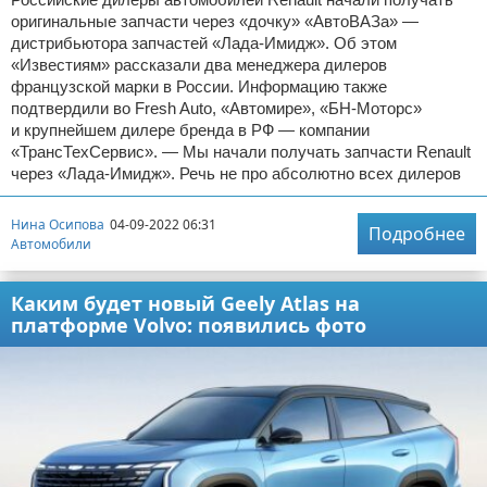
оригинальные запчасти через «дочку» «АвтоВАЗа» —
дистрибьютора запчастей «Лада-Имидж». Об этом
«Известиям» рассказали два менеджера дилеров
французской марки в России. Информацию также
подтвердили во Fresh Auto, «Автомире», «БН-Моторс»
и крупнейшем дилере бренда в РФ — компании
«ТрансТехСервис». — Мы начали получать запчасти Renault
через «Лада-Имидж». Речь не про абсолютно всех дилеров
Нина Осипова
04-09-2022 06:31
Подробнее
Автомобили
Каким будет новый Geely Atlas на
платформе Volvo: появились фото