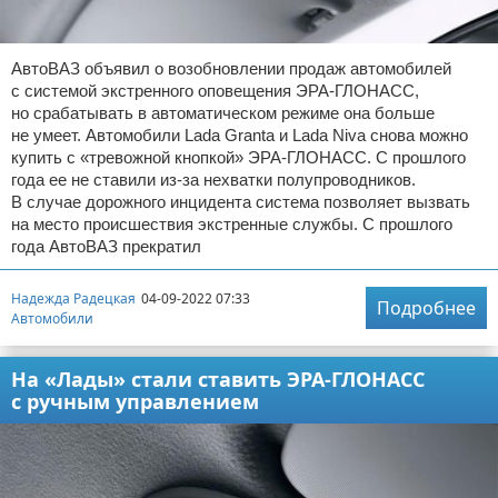
АвтоВАЗ объявил о возобновлении продаж автомобилей
с системой экстренного оповещения ЭРА-ГЛОНАСС,
но срабатывать в автоматическом режиме она больше
не умеет. Автомобили Lada Granta и Lada Niva снова можно
купить с «тревожной кнопкой» ЭРА-ГЛОНАСС. С прошлого
года ее не ставили из-за нехватки полупроводников.
В случае дорожного инцидента система позволяет вызвать
на место происшествия экстренные службы. С прошлого
года АвтоВАЗ прекратил
Надежда Радецкая
04-09-2022 07:33
Подробнее
Автомобили
На «Лады» стали ставить ЭРА-ГЛОНАСС
с ручным управлением