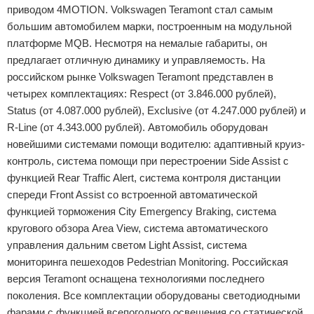
приводом 4MOTION. Volkswagen Teramont стал самым
большим автомобилем марки, построенным на модульной
платформе MQB. Несмотря на немалые габариты, он
предлагает отличную динамику и управляемость. На
российском рынке Volkswagen Teramont представлен в
четырех комплектациях: Respect (от 3.846.000 рублей),
Status (от 4.087.000 рублей), Exclusive (от 4.247.000 рублей) и
R-Line (от 4.343.000 рублей). Автомобиль оборудован
новейшими системами помощи водителю: адаптивный круиз-
контроль, система помощи при перестроении Side Assist с
функцией Rear Traffic Alert, система контроля дистанции
спереди Front Assist со встроенной автоматической
функцией торможения City Emergency Braking, cистема
кругового обзора Area View, система автоматического
управления дальним светом Light Assist, система
мониторинга пешеходов Pedestrian Monitoring. Российская
версия Teramont оснащена технологиями последнего
поколения. Все комплектации оборудованы светодиодными
фарами с функцией всепогодного освещения со статической