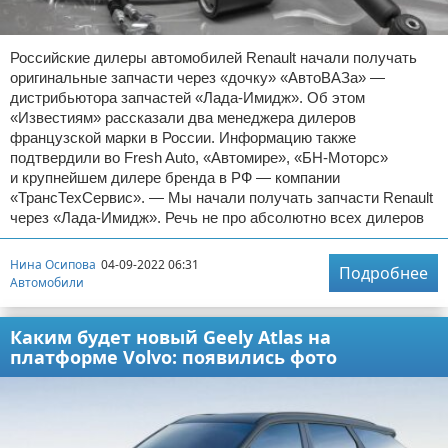
Российские дилеры автомобилей Renault начали получать
оригинальные запчасти через «дочку» «АвтоВАЗа» —
дистрибьютора запчастей «Лада-Имидж». Об этом
«Известиям» рассказали два менеджера дилеров
французской марки в России. Информацию также
подтвердили во Fresh Auto, «Автомире», «БН-Моторс»
и крупнейшем дилере бренда в РФ — компании
«ТрансТехСервис». — Мы начали получать запчасти Renault
через «Лада-Имидж». Речь не про абсолютно всех дилеров
Нина Осипова
04-09-2022 06:31
Подробнее
Автомобили
Каким будет новый Geely Atlas на
платформе Volvo: появились фото