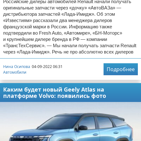
Российские дилеры автомобилей Renault начали получать
оригинальные запчасти через «дочку» «АвтоВАЗа» —
дистрибьютора запчастей «Лада-Имидж». Об этом
«Известиям» рассказали два менеджера дилеров
французской марки в России. Информацию также
подтвердили во Fresh Auto, «Автомире», «БН-Моторс»
и крупнейшем дилере бренда в РФ — компании
«ТрансТехСервис». — Мы начали получать запчасти Renault
через «Лада-Имидж». Речь не про абсолютно всех дилеров
Нина Осипова
04-09-2022 06:31
Подробнее
Автомобили
Каким будет новый Geely Atlas на
платформе Volvo: появились фото