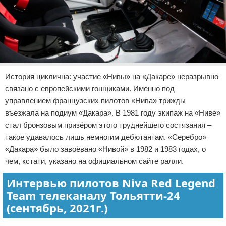
История циклична: участие «Нивы» на «Дакаре» неразрывно
связано с европейскими гонщиками. Именно под
управлением французских пилотов «Нива» трижды
въезжала на подиум «Дакара». В 1981 году экипаж на «Ниве»
стал бронзовым призёром этого труднейшего состязания –
такое удавалось лишь немногим дебютантам. «Серебро»
«Дакара» было завоёвано «Нивой» в 1982 и 1983 годах, о
чем, кстати, указано на официальном сайте ралли.
Интервью пилотов Niva Red Legend
Team телеканалу Тольятти-24
(сентябрь, 2021г.)