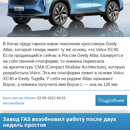
В Китае представили новое поколение кроссовера Geely
Atlas, который теперь имеет ту же основу, что Volvo XC40.
Если продающийся сейчас в России Geely Atlas базируется
на собственной платформе, то новинка переехала
на архитектуру CMA (Compact Modular Architecture), которую
разработала Volvo. Эта же платформа лежит в основе Volvo
XC40 и Geely Tugella. У себя на родине Atlas называют
Boyue, а новинка получила имя Boyue L — она на 126 мм
Константин Ильин
02-09-2022 06:33
Подробнее
Автомобили
Завод ГАЗ возобновил работу после двух
недель простоя