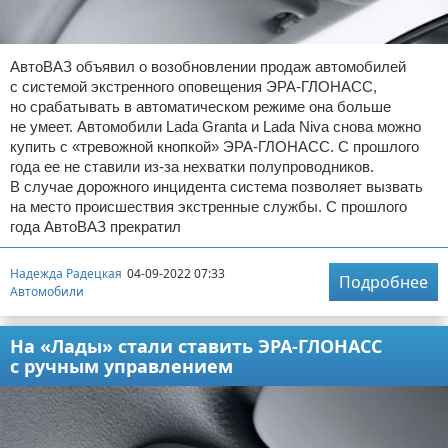
АвтоВАЗ объявил о возобновлении продаж автомобилей
с системой экстренного оповещения ЭРА-ГЛОНАСС,
но срабатывать в автоматическом режиме она больше
не умеет. Автомобили Lada Granta и Lada Niva снова можно
купить с «тревожной кнопкой» ЭРА-ГЛОНАСС. С прошлого
года ее не ставили из-за нехватки полупроводников.
В случае дорожного инцидента система позволяет вызвать
на место происшествия экстренные службы. С прошлого
года АвтоВАЗ прекратил
Надежда Радецкая
04-09-2022 07:33
Подробнее
Автомобили
На «Лады» стали ставить ЭРА-ГЛОНАСС
с ручным управлением