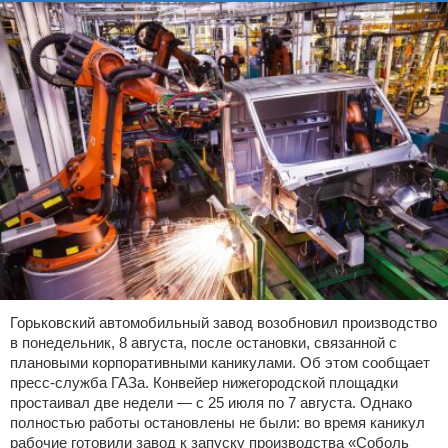
Горьковский автомобильный завод возобновил производство
в понедельник, 8 августа, после остановки, связанной с
плановыми корпоративными каникулами. Об этом сообщает
пресс-служба ГАЗа. Конвейер нижегородской площадки
простаивал две недели — с 25 июля по 7 августа. Однако
полностью работы остановлены не были: во время каникул
рабочие готовили завод к запуску производства «Соболь