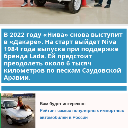
В 2022 году «Нива» снова выступит
в «Дакаре». На старт выйдет Niva
1984 года выпуска при поддержке
бренда Lada. Ей предстоит
преодолеть около 6 тысяч
километров по пескам Саудовской
Аравии.
Вам будет интересно:
Рейтинг самых популярных импортных
автомобилей в России