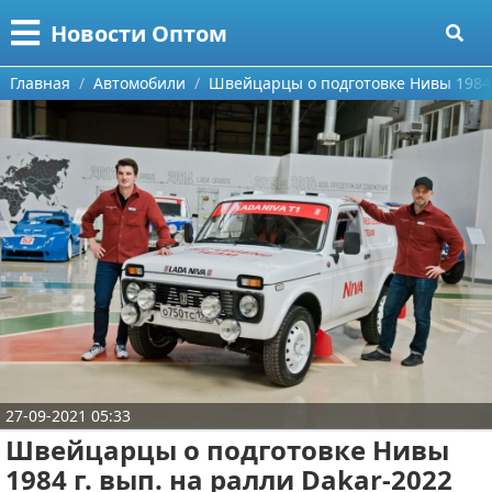
Меню
X
Новости Оптом
Главная
Главная
Автомобили
Швейцарцы о подготовке Нивы 1984 г
Категории
Поиск
Информационные технологии
О проекте
Автомобили
Контакты
Знаменитости
Сотрудничество
Политика
Размещение рекламы
Природа
27-09-2021 05:33
Для правообладателей
Философия
Швейцарцы о подготовке Нивы
Условия предоставления информации
Культура
1984 г. вып. на ралли Dakar-2022