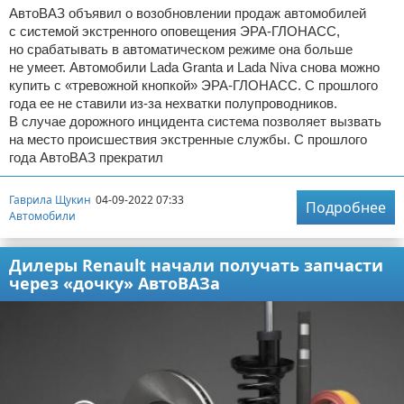
АвтоВАЗ объявил о возобновлении продаж автомобилей
с системой экстренного оповещения ЭРА-ГЛОНАСС,
но срабатывать в автоматическом режиме она больше
не умеет. Автомобили Lada Granta и Lada Niva снова можно
купить с «тревожной кнопкой» ЭРА-ГЛОНАСС. С прошлого
года ее не ставили из-за нехватки полупроводников.
В случае дорожного инцидента система позволяет вызвать
на место происшествия экстренные службы. С прошлого
года АвтоВАЗ прекратил
Гаврила Щукин
04-09-2022 07:33
Подробнее
Автомобили
Дилеры Renault начали получать запчасти
через «дочку» АвтоВАЗа