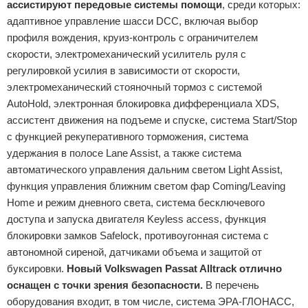
ассистируют передовые системы помощи
, среди которых:
адаптивное управление шасси DCC, включая выбор
профиля вождения, круиз-контроль с ограничителем
скорости, электромеханический усилитель руля с
регулировкой усилия в зависимости от скорости,
электромеханический стояночный тормоз с системой
AutoHold, электронная блокировка дифференциала XDS,
ассистент движения на подъеме и спуске, система Start/Stop
с функцией рекуперативного торможения, система
удержания в полосе Lane Assist, а также система
автоматического управления дальним светом Light Assist,
функция управления ближним светом фар Coming/Leaving
Home и режим дневного света, система бесключевого
доступа и запуска двигателя Keyless access, функция
блокировки замков Safelock, противоугонная система с
автономной сиреной, датчиками объема и защитой от
буксировки.
Новый Volkswagen Passat Alltrack отлично
оснащен с точки зрения безопасности.
В перечень
оборудования входит, в том числе, система ЭРА-ГЛОНАСС,