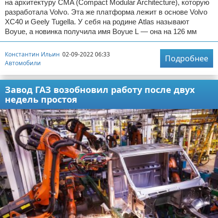
на архитектуру CMA (Compact Modular Architecture), которую
разработала Volvo. Эта же платформа лежит в основе Volvo
XC40 и Geely Tugella. У себя на родине Atlas называют
Boyue, а новинка получила имя Boyue L — она на 126 мм
Константин Ильин
02-09-2022 06:33
Подробнее
Автомобили
Завод ГАЗ возобновил работу после двух
недель простоя