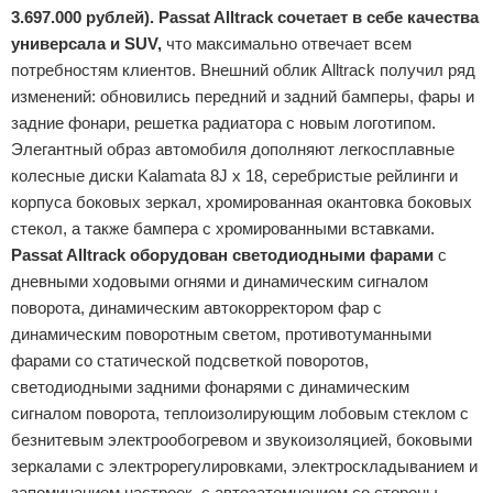
3.697.000 рублей).
Passat Alltrack сочетает в себе качества
универсала и SUV,
что максимально отвечает всем
потребностям клиентов. Внешний облик Alltrack получил ряд
изменений: обновились передний и задний бамперы, фары и
задние фонари, решетка радиатора с новым логотипом.
Элегантный образ автомобиля дополняют легкосплавные
колесные диски Kalamata 8J x 18, серебристые рейлинги и
корпуса боковых зеркал, хромированная окантовка боковых
стекол, а также бампера с хромированными вставками.
Passat Alltrack оборудован светодиодными фарами
с
дневными ходовыми огнями и динамическим сигналом
поворота, динамическим автокорректором фар с
динамическим поворотным светом, противотуманными
фарами со статической подсветкой поворотов,
светодиодными задними фонарями с динамическим
сигналом поворота, теплоизолирующим лобовым стеклом с
безнитевым электрообогревом и звукоизоляцией, боковыми
зеркалами с электрорегулировками, электроскладыванием и
запоминанием настроек, с автозатемнением со стороны