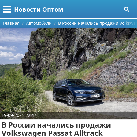
Меню
X
Новости Оптом
Главная
Главная
Автомобили
В России начались продажи Volkswage
Категории
Поиск
Информационные технологии
О проекте
Автомобили
Контакты
Знаменитости
Сотрудничество
Политика
Размещение рекламы
Природа
19-09-2021 22:47
Для правообладателей
Философия
В России начались продажи
Volkswagen Passat Alltrack
Условия предоставления информации
Культура