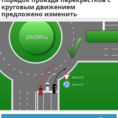
круговым движением
Отказ от ответственности
Экономика
предложено изменить
Разное