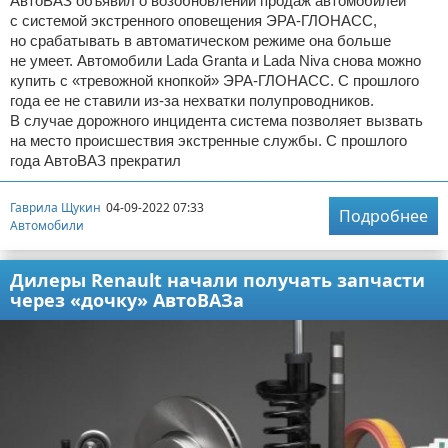
АвтоВАЗ объявил о возобновлении продаж автомобилей
с системой экстренного оповещения ЭРА-ГЛОНАСС,
но срабатывать в автоматическом режиме она больше
не умеет. Автомобили Lada Granta и Lada Niva снова можно
купить с «тревожной кнопкой» ЭРА-ГЛОНАСС. С прошлого
года ее не ставили из-за нехватки полупроводников.
В случае дорожного инцидента система позволяет вызвать
на место происшествия экстренные службы. С прошлого
года АвтоВАЗ прекратил
Гаврила Щукин
04-09-2022 07:33
Подробнее
Автомобили
Дилеры Renault начали получать запчасти
через «дочку» АвтоВАЗа