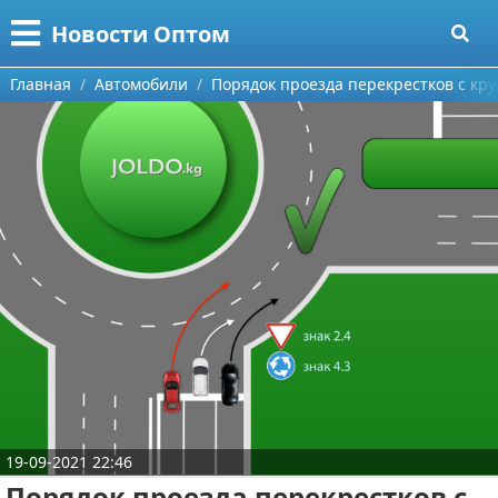
Меню
X
Новости Оптом
Главная
Главная
Автомобили
Порядок проезда перекрестков с к
Категории
Поиск
Информационные технологии
О проекте
Автомобили
Контакты
Знаменитости
Сотрудничество
Политика
Размещение рекламы
Природа
Для правообладателей
Философия
19-09-2021 22:46
Условия предоставления информации
Культура
Порядок проезда перекрестков с