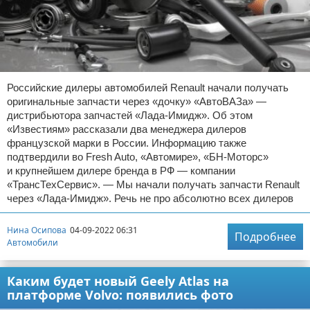
Российские дилеры автомобилей Renault начали получать
оригинальные запчасти через «дочку» «АвтоВАЗа» —
дистрибьютора запчастей «Лада-Имидж». Об этом
«Известиям» рассказали два менеджера дилеров
французской марки в России. Информацию также
подтвердили во Fresh Auto, «Автомире», «БН-Моторс»
и крупнейшем дилере бренда в РФ — компании
«ТрансТехСервис». — Мы начали получать запчасти Renault
через «Лада-Имидж». Речь не про абсолютно всех дилеров
Нина Осипова
04-09-2022 06:31
Подробнее
Автомобили
Каким будет новый Geely Atlas на
платформе Volvo: появились фото