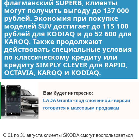
флагманский SUPERB, клиенты
могут получить выгоду до 137 000
рублей. Экономия при покупке
моделей SUV достигает до 115 100
рублей для KODIAQ и до 52 600 для
KAROQ. Также продолжают
действовать специальные условия
по классическому кредиту или
кредиту SIMPLY CLEVER для RAPID,
OCTAVIA, KAROQ и KODIAQ.
Вам будет интересно:
LADA Granta «подключенной» версии
готовится к массовым продажам
Реклама
С 01 по 31 августа клиенты ŠKODA смогут воспользоваться