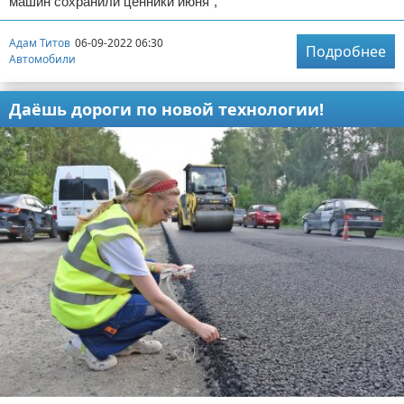
машин сохранили ценники июня",
Адам Титов
06-09-2022 06:30
Подробнее
Автомобили
Даёшь дороги по новой технологии!