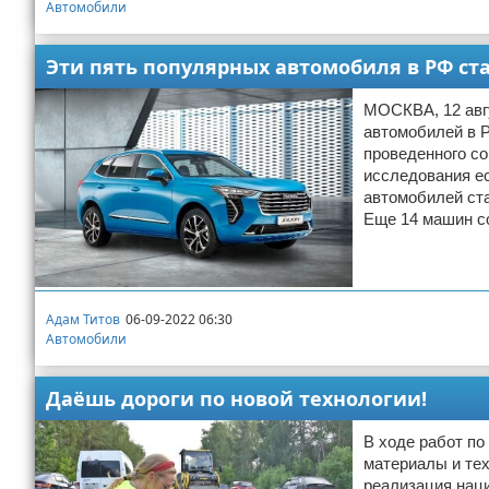
Автомобили
Эти пять популярных автомобиля в РФ ст
МОСКВА, 12 авгу
автомобилей в Р
проведенного с
исследования ес
автомобилей ста
Еще 14 машин с
Адам Титов
06-09-2022 06:30
Автомобили
Даёшь дороги по новой технологии!
В ходе работ п
материалы и тех
реализация наци