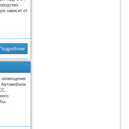
городских
ую зависит от
Подробнее
о оповещения
. Автомобили
СС.
ного
бы.