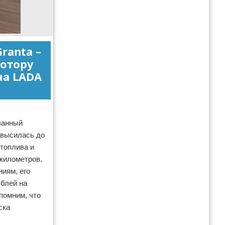
ranta –
мотору
на LADA
ванный
овысилась до
 топлива и
 километров.
ниям, его
ублей на
апомним, что
ска