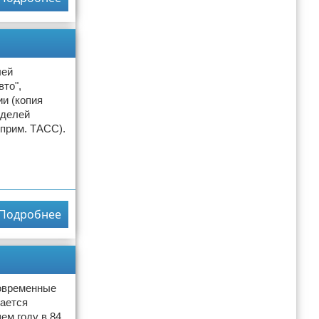
лей
то",
и (копия
оделей
 прим. ТАСС).
Подробнее
современные
жается
ем году в 84