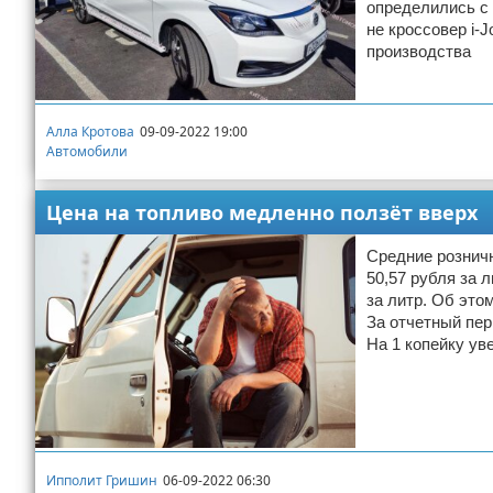
определились с 
не кроссовер i-J
производства
Алла Кротова
09-09-2022 19:00
Автомобили
Цена на топливо медленно ползёт вверх
Средние розничн
50,57 рубля за 
за литр. Об это
За отчетный пер
На 1 копейку ув
Ипполит Гришин
06-09-2022 06:30