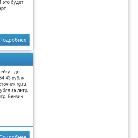
 это будет
арт
Подробнее
ейку - до
54,43 рубля
точник rg.ru
убля за литр.
итр. Бензин
Подробнее