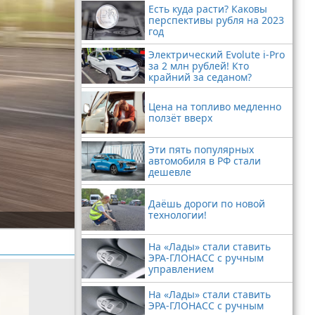
Есть куда расти? Каковы
перспективы рубля на 2023
год
Электрический Evolute i-Pro
за 2 млн рублей! Кто
крайний за седаном?
Цена на топливо медленно
ползёт вверх
Эти пять популярных
автомобиля в РФ стали
дешевле
Даёшь дороги по новой
технологии!
На «Лады» стали ставить
ЭРА-ГЛОНАСС с ручным
управлением
На «Лады» стали ставить
ЭРА-ГЛОНАСС с ручным