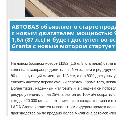
АВТОВАЗ объявляет о старте прод
с новым двигателем мощностью 90
1,6л (87 л.с) и будет доступен во
Granta с новым мотором стартует 
Реклама
На новом базовом моторе 11182 (1,6 л, 8 клапанов) был
коленвал, газораспределительный механизм и ряд других
90 л.с., крутящий момент до 143 Нм, а его 80% доступны 
снизить частоту переключений передач. Кроме того, искл
Более тихий, надежный и тяговитый, в среднем он потребл
ресурс увеличился на 25%, а разгон до 100км/ч сократилс
каждые 20 000 км, за счет снижения расхода топлива и ст
LADA Granta является многолетним лидером продаж легко
производства было продано более миллиона автомобилей