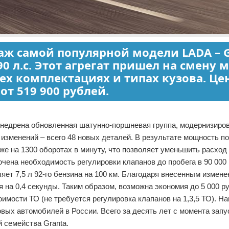
аж самой популярной модели LADA – G
 л.с. Этот агрегат пришел на смену 
 всех комплектациях и типах кузова. Це
от 519 900 рублей.
а внедрена обновленная шатунно-поршневая группа, модернизиро
 изменений – всего 48 новых деталей. В результате мощность п
уже на 1300 оборотах в минуту, что позволяет уменьшить расход
ючена необходимость регулировки клапанов до пробега в 90 000
яет 7,5 л 92-го бензина на 100 км. Благодаря внесенным измене
я на 0,4 секунды. Таким образом, возможна экономия до 5 000 р
оимости ТО (не требуется регулировка клапанов на 1,3,5 ТО). Н
вых автомобилей в России. Всего за десять лет с момента запу
 семейства Granta.