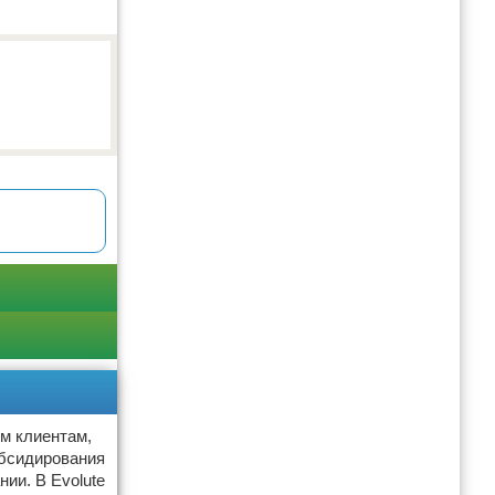
ым клиентам,
убсидирования
ии. В Evolute