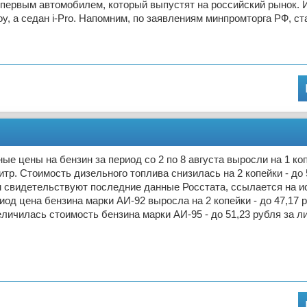
первым автомобилем, который выпустят на российский рынок. И
oy, а седан i-Pro. Напомним, по заявлениям минпромторга РФ, ст
ые цены на бензин за период со 2 по 8 августа выросли на 1 коп
литр. Стоимость дизельного топлива снизилась на 2 копейки - до 
м свидетельствуют последние данные Росстата, ссылается на ис
иод цена бензина марки АИ-92 выросла на 2 копейки - до 47,17 р
еличилась стоимость бензина марки АИ-95 - до 51,23 рубля за л