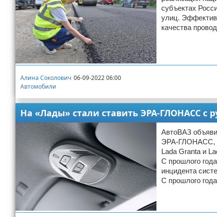
субъектах Росси
улиц. Эффектив
качества провод
Алина Соколович
06-09-2022 06:00
Автомобили
На «Лады» стали ставить ЭРА-ГЛОНАСС с
АвтоВАЗ объяви
ЭРА-ГЛОНАСС, н
Lada Granta и L
С прошлого года
инцидента сист
С прошлого год