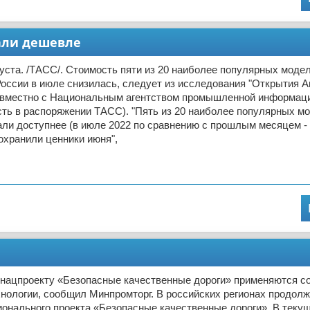
али дешевле
ста. /ТАСС/. Стоимость пяти из 20 наиболее популярных моде
оссии в июле снизилась, следует из исследования "Открытия Ав
овместно с Национальным агентством промышленной информаци
ть в распоряжении ТАСС). "Пять из 20 наиболее популярных м
ли доступнее (в июле 2022 по сравнению с прошлым месяцем -
охранили ценники июня",
о нацпроекту «Безопасные качественные дороги» применяются 
нологии, сообщил Минпромторг. В российских регионах продол
онального проекта «Безопасные качественные дороги». В текущ