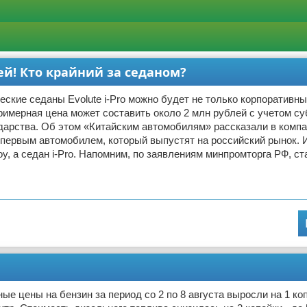
лей! Кто крайний за седаном?
еские седаны Evolute i-Pro можно будет не только корпоративн
римерная цена может составить около 2 млн рублей с учетом с
дарства. Об этом «Китайским автомобилям» рассказали в компан
первым автомобилем, который выпустят на российский рынок. И
oy, а седан i-Pro. Напомним, по заявлениям минпромторга РФ, ст
ые цены на бензин за период со 2 по 8 августа выросли на 1 коп