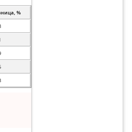
ница, %
3
1
9
5
3