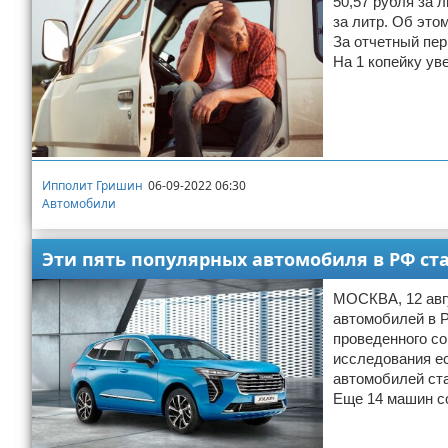
50,57 рубля за 
за литр. Об это
За отчетный пер
На 1 копейку ув
Ипполит Гришин
06-09-2022 06:30
Автомобили
Эти пять популярных автомобиля в РФ ст
МОСКВА, 12 авгу
автомобилей в Р
проведенного с
исследования ес
автомобилей ста
Еще 14 машин с