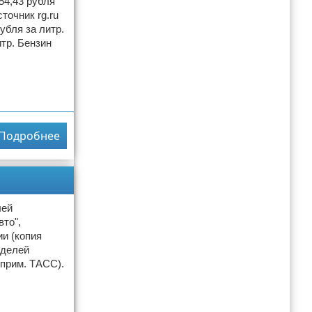
54,43 рубля
точник rg.ru
убля за литр.
итр. Бензин
Подробнее
лей
то",
и (копия
оделей
 прим. ТАСС).