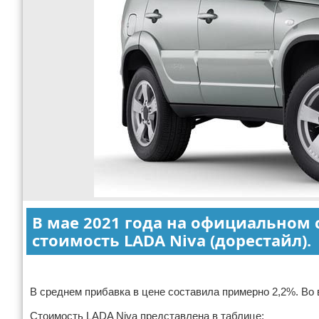
В мае 2021 года на официальном
стоимость LADA Niva (дорестайл).
Реклама
В среднем прибавка в цене составила примерно 2,2%. Во
Стоимость LADA Niva представлена в таблице: