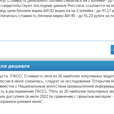
литр. Стоимость дизельного топлива снизилась на 2 копейки - до 
м свидетельствуют последние данные Росстата, ссылается на ис
иод цена бензина марки АИ-92 выросла на 2 копейки - до 47,17 р
еличилась стоимость бензина марки АИ-95 - до 51,23 рубля за л
али дешевле
ста. /ТАСС/. Стоимость пяти из 20 наиболее популярных моде
оссии в июле снизилась, следует из исследования "Открытия Ав
овместно с Национальным агентством промышленной информаци
ть в распоряжении ТАСС). "Пять из 20 наиболее популярных м
ли доступнее (в июле 2022 по сравнению с прошлым месяцем -
охранили ценники июня",