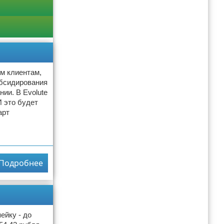
ым клиентам,
убсидирования
ии. В Evolute
 это будет
арт
Подробнее
ейку - до