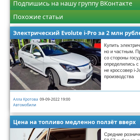
Подпишись на нашу группу ВКонтакте
Похожие статьи
Электрический Evolute i-Pro за 2 млн руб
Купить электрич
но и частным. П
со стороны госу
определились с 
не кроссовер i-J
производства
Алла Кротова
09-09-2022 19:00
Автомобили
Цена на топливо медленно ползёт вверх
Средние розничн