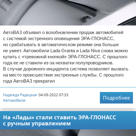
АвтоВАЗ объявил о возобновлении продаж автомобилей
с системой экстренного оповещения ЭРА-ГЛОНАСС,
но срабатывать в автоматическом режиме она больше
не умеет. Автомобили Lada Granta и Lada Niva снова можно
купить с «тревожной кнопкой» ЭРА-ГЛОНАСС. С прошлого
года ее не ставили из-за нехватки полупроводников.
В случае дорожного инцидента система позволяет вызвать
на место происшествия экстренные службы. С прошлого
года АвтоВАЗ прекратил
Надежда Радецкая
04-09-2022 07:33
Подробнее
Автомобили
На «Лады» стали ставить ЭРА-ГЛОНАСС
с ручным управлением