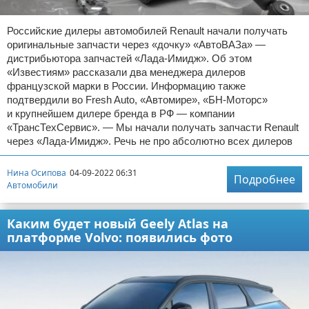
Российские дилеры автомобилей Renault начали получать
оригинальные запчасти через «дочку» «АвтоВАЗа» —
дистрибьютора запчастей «Лада-Имидж». Об этом
«Известиям» рассказали два менеджера дилеров
французской марки в России. Информацию также
подтвердили во Fresh Auto, «Автомире», «БН-Моторс»
и крупнейшем дилере бренда в РФ — компании
«ТрансТехСервис». — Мы начали получать запчасти Renault
через «Лада-Имидж». Речь не про абсолютно всех дилеров
Нина Осипова
04-09-2022 06:31
Подробнее
Автомобили
Каким будет новый Geely Atlas на
платформе Volvo: появились фото