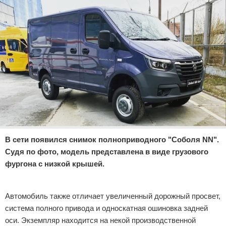
Отказ от ответственности
Экономика
Разное
В сети появился снимок полноприводного "Соболя NN".
Судя по фото, модель представлена в виде грузового
фургона с низкой крышей.
Реклама
Автомобиль также отличает увеличенный дорожный просвет,
система полного привода и односкатная ошиновка задней
оси. Экземпляр находится на некой производственной