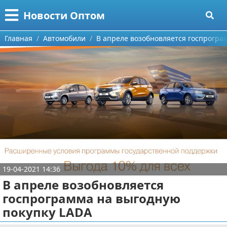
Меню
X
Новости Оптом
Главная
Главная
Автомобили
В апреле возобновляется госпрогра
Категории
Поиск
Информационные технологии
О проекте
Автомобили
Контакты
Знаменитости
Сотрудничество
Политика
19-04-2021 14:36
Размещение рекламы
Природа
В апреле возобновляется
Для правообладателей
Философия
госпрограмма на выгодную
покупку LADA
Условия предоставления информации
Культура