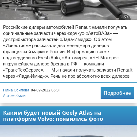
Российские дилеры автомобилей Renault начали получать
оригинальные запчасти через «дочку» «АвтоВАЗа» —
дистрибьютора запчастей «Лада-Имидж». Об этом
«Известиям» рассказали два менеджера дилеров
французской марки в России. Информацию также
подтвердили во Fresh Auto, «Автомире», «БН-Моторс»
и крупнейшем дилере бренда в РФ — компании
«ТрансТехСервис». — Мы начали получать запчасти Renault
через «Лада-Имидж». Речь не про абсолютно всех дилеров
Нина Осипова
04-09-2022 06:31
Подробнее
Автомобили
Каким будет новый Geely Atlas на
платформе Volvo: появились фото