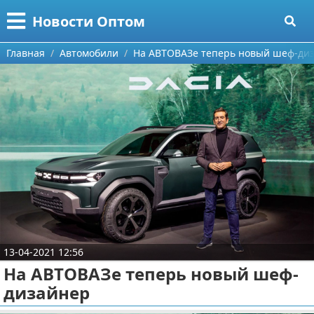
Меню
X
Новости Оптом
Главная
Главная
Автомобили
На АВТОВАЗе теперь новый шеф-ди
Категории
Поиск
Информационные технологии
О проекте
Автомобили
Контакты
Знаменитости
Сотрудничество
Политика
Размещение рекламы
Природа
13-04-2021 12:56
Для правообладателей
Философия
На АВТОВАЗе теперь новый шеф-
дизайнер
Условия предоставления информации
Культура