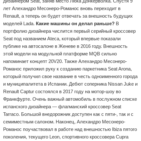
дизайнером Seat, заняв место Люка Донкерволка. Спустя 9
лет Алехандро Месонеро-Романос вновь переходит в
Renault, а теперь он будет отвечать за внешность будущих
моделей Lada.
Какие машины он делал раньше?
В
портфолио дизайнера числится первый серийный кроссовер
Seat под названием Ateca, который впервые показали
публике на автосалоне в Женеве в 2016 году. Внешность
этой модели на модульной платформе MQB сильно
напоминает концепт 20V20. Также Алехандро Месонеро-
Романос приложил руку к созданию паркетника Seat Arona,
который получил свое название в честь одноименного города
и муниципалитета в Испании. Дебют соперника Nissan Juke и
Renault Captur состоялся в 2017 году на мотор-шоу во
Франкфурте. Очень важный автомобиль в послужном списке
испанского дизайнера — флагманский кроссовер Seat
Tarraco. Большой внедорожник доступен как с пяти-, так и с
семиместным салоном. Наконец, Алехандро Месонеро-
Романос поучаствовал в работе над внешностью Ibiza пятого
поколения, текущего Leon, спортивного кроссовера Cupra