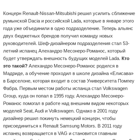
Концерн Renault-Nissan-Mitsubishi решил усилить сближение
румынской Dacia и российской Lada, которые в январе этого
года уже объединили в одно подразделение. Теперь альянс
двух бюджетных брендов получил команду новых
руководителей. Шеф-дизайнером подразделения стал 53-
летний испанец Алехандро Месонеро-Романос, который
будет утверждать внешность будущих моделей Lada.
Кто
это такой?
Алехандро Месонеро-Романос родился в
Мадриде, а обучение проходил в школе дизайна «Елисава»
в Барселоне, которая входит в состав Университета Помпеу
Фабра. Первым местом работы испанца стал Volkswagen
Group, куда он попал в 1995 году. Алехандро Месонеро-
Романос помогал в работе над внешним видом некоторых
моделей Seat, Audi и Volkswagen. Однако в 2001 году
дизайнер решил покинуть немецкий концерн, чтобы
присоединиться к Renault Samsung Motors. В 2011 году
испанец возвращается в VAG и становится главным