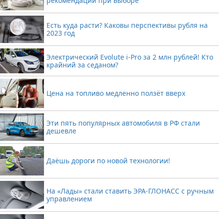
рекомендации при выборе
Есть куда расти? Каковы перспективы рубля на
2023 год
Электрический Evolute i-Pro за 2 млн рублей! Кто
крайний за седаном?
Цена на топливо медленно ползёт вверх
Эти пять популярных автомобиля в РФ стали
дешевле
Даёшь дороги по новой технологии!
На «Лады» стали ставить ЭРА-ГЛОНАСС с ручным
управлением