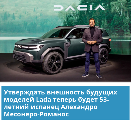
Отказ от ответственности
Экономика
Разное
Утверждать внешность будущих
моделей Lada теперь будет 53-
летний испанец Алехандро
Месонеро-Романос
Реклама