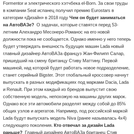
Formentor и электрического хэтчбека el-Born. За свои труды
в компании Seat испанец получил премию Eurostars в
категории «Дизайн» в 2018 году
Чем он будет заниматься
на АвтоВАЗе?
О задачах, которые ставятся перед 53-
летним Алехандро Месонеро-Романос на его новой
должности пока не сообщается. Однако именно у него теперь
будет утверждать внешность будущих машин Lada новый
главный дизайнер АвтоВАЗа француз Жан-Филипп Салар,
пришедший на смену британцу Стиву Маттину. Первой
машиной, над которой будет работать новое подразделение,
станет серийный Bigster. Этот глобальный кроссовер начнут
выпускать в разных модификациях под марками Dacia, Lada
и Renault. При этом каждый из брендов выпустит свою
собственную модель, непохожую на машины других марок.
Однако все эти автомобили разделят между собой до 85%
общих узлов и агрегатов. Например, под российской маркой
Lada будут выпускать модель Niva (ранее называлась 4x4)
следующего поколения.
Кто отвечал за дизайн Lada
раньше?
Главный дизайнер АвтоВАЗа британец Стив