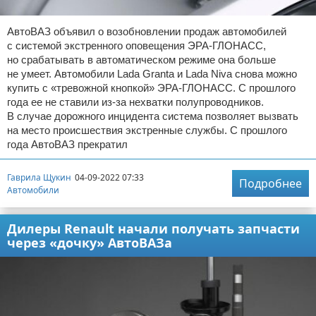
АвтоВАЗ объявил о возобновлении продаж автомобилей
с системой экстренного оповещения ЭРА-ГЛОНАСС,
но срабатывать в автоматическом режиме она больше
не умеет. Автомобили Lada Granta и Lada Niva снова можно
купить с «тревожной кнопкой» ЭРА-ГЛОНАСС. С прошлого
года ее не ставили из-за нехватки полупроводников.
В случае дорожного инцидента система позволяет вызвать
на место происшествия экстренные службы. С прошлого
года АвтоВАЗ прекратил
Гаврила Щукин
04-09-2022 07:33
Подробнее
Автомобили
Дилеры Renault начали получать запчасти
через «дочку» АвтоВАЗа