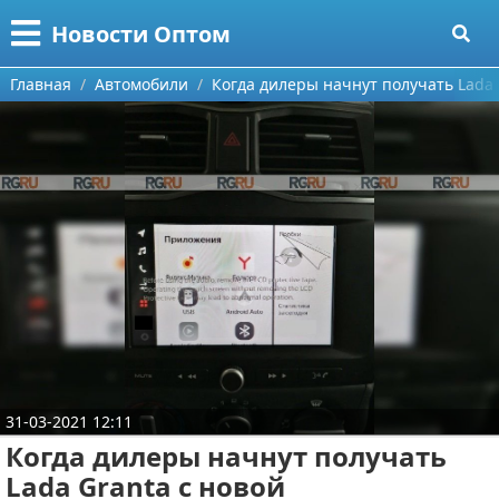
Меню
X
Новости Оптом
Главная
Главная
Автомобили
Когда дилеры начнут получать Lada 
Категории
Поиск
Информационные технологии
О проекте
Автомобили
Контакты
Знаменитости
Сотрудничество
Политика
Размещение рекламы
Природа
31-03-2021 12:11
Для правообладателей
Философия
Когда дилеры начнут получать
Условия предоставления информации
Культура
Lada Granta с новой