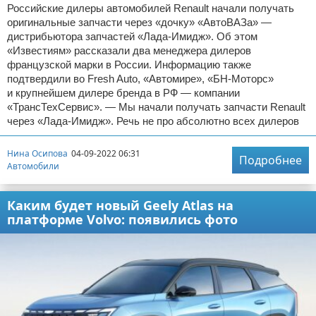
Российские дилеры автомобилей Renault начали получать
оригинальные запчасти через «дочку» «АвтоВАЗа» —
дистрибьютора запчастей «Лада-Имидж». Об этом
«Известиям» рассказали два менеджера дилеров
французской марки в России. Информацию также
подтвердили во Fresh Auto, «Автомире», «БН-Моторс»
и крупнейшем дилере бренда в РФ — компании
«ТрансТехСервис». — Мы начали получать запчасти Renault
через «Лада-Имидж». Речь не про абсолютно всех дилеров
Нина Осипова
04-09-2022 06:31
Подробнее
Автомобили
Каким будет новый Geely Atlas на
платформе Volvo: появились фото