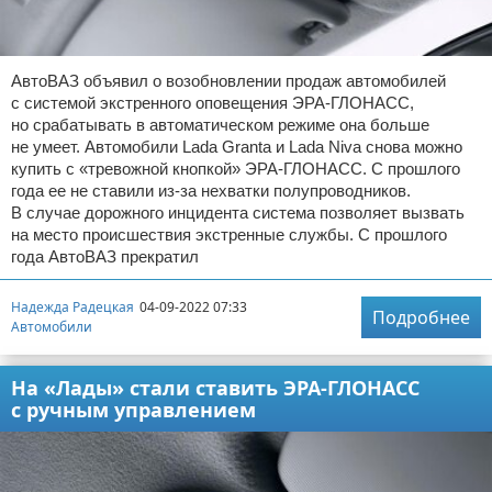
АвтоВАЗ объявил о возобновлении продаж автомобилей
с системой экстренного оповещения ЭРА-ГЛОНАСС,
но срабатывать в автоматическом режиме она больше
не умеет. Автомобили Lada Granta и Lada Niva снова можно
купить с «тревожной кнопкой» ЭРА-ГЛОНАСС. С прошлого
года ее не ставили из-за нехватки полупроводников.
В случае дорожного инцидента система позволяет вызвать
на место происшествия экстренные службы. С прошлого
года АвтоВАЗ прекратил
Надежда Радецкая
04-09-2022 07:33
Подробнее
Автомобили
На «Лады» стали ставить ЭРА-ГЛОНАСС
с ручным управлением