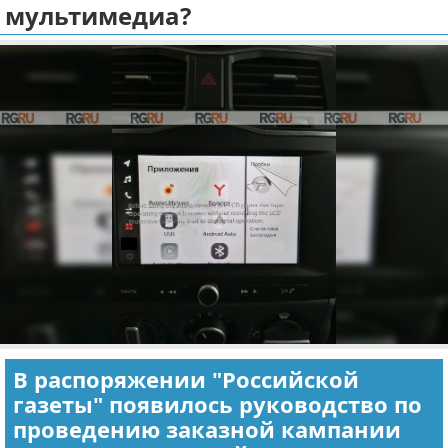
мультимедиа?
Отказ от ответственности
Экономика
Разное
В распоряжении "Российской
газеты" появилось руководство по
проведению заказной кампании