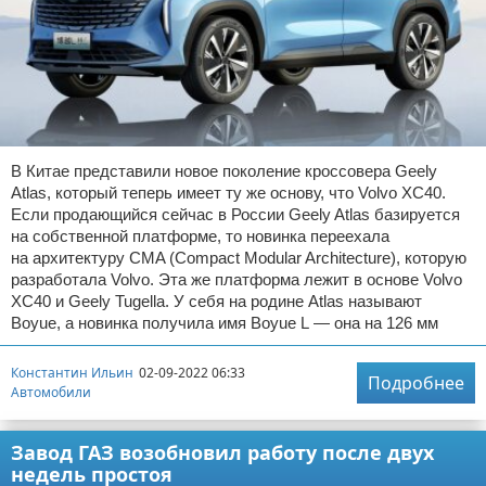
В Китае представили новое поколение кроссовера Geely
Atlas, который теперь имеет ту же основу, что Volvo XC40.
Если продающийся сейчас в России Geely Atlas базируется
на собственной платформе, то новинка переехала
на архитектуру CMA (Compact Modular Architecture), которую
разработала Volvo. Эта же платформа лежит в основе Volvo
XC40 и Geely Tugella. У себя на родине Atlas называют
Boyue, а новинка получила имя Boyue L — она на 126 мм
Константин Ильин
02-09-2022 06:33
Подробнее
Автомобили
Завод ГАЗ возобновил работу после двух
недель простоя