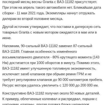
последний месяц весны Granta с ВАЗ-11182 присутствует.
При этом на апрель такого автомобиля нет. Ближайшая дата
сборки - 11 мая 2021 года. Экземпляры начнут отгружать
дилерам во второй половине месяца.
Другой источник утверждает, что поставки в дилерскую сеть
товарных Granta с новым мотором ожидаются в мае или в
июне.
Напомним, 90-сильный ВАЗ-11182 заменил 87-сильный
ВАЗ-11189. Главная особенность изменённого
восьмиклапанного двигателя - 80% крутящего момента (143
Нм) достигается при 1000 оборотов в минуту. Помимо этого,
ВАЗ-11182 имеет улучшенную топливную экономичность,
исключает загиб клапанов при обрыве ремня ГРМ и не
требует регулировки клапанов до 90 000 километров пробега.
Ресурс мотора удалось увеличить с 120 000 до 200 000 км.
Конструктивно ВАЗ-11182 получил около 50 новых деталей.
К примеру, облегченные коленвал и распредвал, поршни с
шатунами, клапаны, другая головка блока цилиндров,