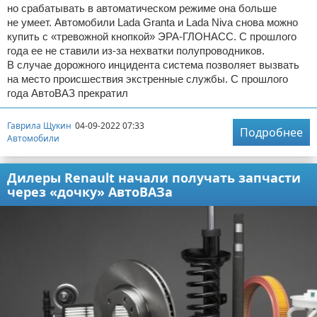
но срабатывать в автоматическом режиме она больше
не умеет. Автомобили Lada Granta и Lada Niva снова можно
купить с «тревожной кнопкой» ЭРА-ГЛОНАСС. С прошлого
года ее не ставили из-за нехватки полупроводников.
В случае дорожного инцидента система позволяет вызвать
на место происшествия экстренные службы. С прошлого
года АвтоВАЗ прекратил
Гаврила Щукин
04-09-2022 07:33
Подробнее
Автомобили
Дилеры Renault начали получать запчасти
через «дочку» АвтоВАЗа