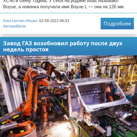
XC40 и Geely Tugella. У себя на родине Atlas называют
Boyue, а новинка получила имя Boyue L — она на 126 мм
Константин Ильин
02-09-2022 06:33
Подробнее
Автомобили
Завод ГАЗ возобновил работу после двух
недель простоя