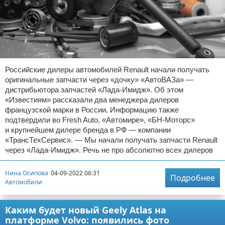
Российские дилеры автомобилей Renault начали получать
оригинальные запчасти через «дочку» «АвтоВАЗа» —
дистрибьютора запчастей «Лада-Имидж». Об этом
«Известиям» рассказали два менеджера дилеров
французской марки в России. Информацию также
подтвердили во Fresh Auto, «Автомире», «БН-Моторс»
и крупнейшем дилере бренда в РФ — компании
«ТрансТехСервис». — Мы начали получать запчасти Renault
через «Лада-Имидж». Речь не про абсолютно всех дилеров
Нина Осипова
04-09-2022 06:31
Подробнее
Автомобили
Каким будет новый Geely Atlas на
платформе Volvo: появились фото