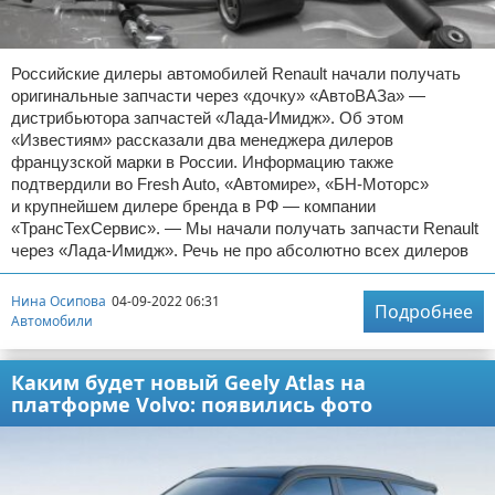
Российские дилеры автомобилей Renault начали получать
оригинальные запчасти через «дочку» «АвтоВАЗа» —
дистрибьютора запчастей «Лада-Имидж». Об этом
«Известиям» рассказали два менеджера дилеров
французской марки в России. Информацию также
подтвердили во Fresh Auto, «Автомире», «БН-Моторс»
и крупнейшем дилере бренда в РФ — компании
«ТрансТехСервис». — Мы начали получать запчасти Renault
через «Лада-Имидж». Речь не про абсолютно всех дилеров
Нина Осипова
04-09-2022 06:31
Подробнее
Автомобили
Каким будет новый Geely Atlas на
платформе Volvo: появились фото