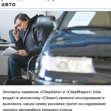
авто
Отказ от ответственности
Экономика
Разное
Эксперты сервисов «СберАвто» и «СберМаркет» (оба
входят в экосистему «Сбера») провели исследование и
выяснили, какую сумму россияне тратят на содержание
личного автомобиля среднего класса.