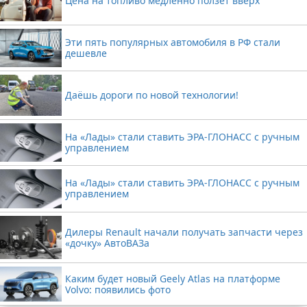
Цена на топливо медленно ползёт вверх
Эти пять популярных автомобиля в РФ стали
дешевле
Даёшь дороги по новой технологии!
На «Лады» стали ставить ЭРА-ГЛОНАСС с ручным
управлением
На «Лады» стали ставить ЭРА-ГЛОНАСС с ручным
управлением
Дилеры Renault начали получать запчасти через
«дочку» АвтоВАЗа
Каким будет новый Geely Atlas на платформе
Volvo: появились фото