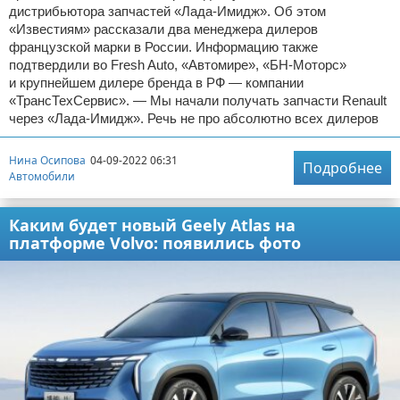
дистрибьютора запчастей «Лада-Имидж». Об этом
«Известиям» рассказали два менеджера дилеров
французской марки в России. Информацию также
подтвердили во Fresh Auto, «Автомире», «БН-Моторс»
и крупнейшем дилере бренда в РФ — компании
«ТрансТехСервис». — Мы начали получать запчасти Renault
через «Лада-Имидж». Речь не про абсолютно всех дилеров
Нина Осипова
04-09-2022 06:31
Подробнее
Автомобили
Каким будет новый Geely Atlas на
платформе Volvo: появились фото