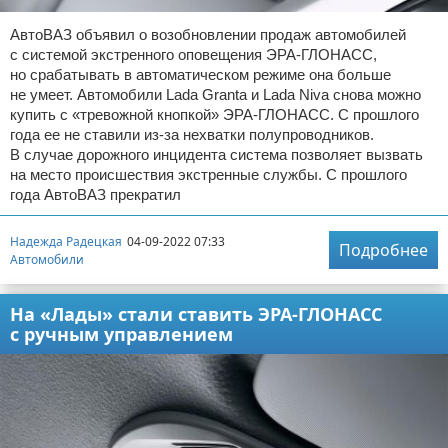
АвтоВАЗ объявил о возобновлении продаж автомобилей
с системой экстренного оповещения ЭРА-ГЛОНАСС,
но срабатывать в автоматическом режиме она больше
не умеет. Автомобили Lada Granta и Lada Niva снова можно
купить с «тревожной кнопкой» ЭРА-ГЛОНАСС. С прошлого
года ее не ставили из-за нехватки полупроводников.
В случае дорожного инцидента система позволяет вызвать
на место происшествия экстренные службы. С прошлого
года АвтоВАЗ прекратил
Надежда Радецкая
04-09-2022 07:33
Подробнее
Автомобили
На «Лады» стали ставить ЭРА-ГЛОНАСС
с ручным управлением