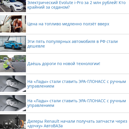
Электрический Evolute i-Pro за 2 млн рублей! Кто
крайний за седаном?
Цена на топливо медленно ползёт вверх
Эти пять популярных автомобиля в РФ стали
дешевле
Даёшь дороги по новой технологии!
На «Лады» стали ставить ЭРА-ГЛОНАСС с ручным
управлением
На «Лады» стали ставить ЭРА-ГЛОНАСС с ручным
управлением
Дилеры Renault начали получать запчасти через
«дочку» АвтоВАЗа