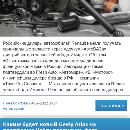
Российские дилеры автомобилей Renault начали получать
оригинальные запчасти через «дочку» «АвтоВАЗа» —
дистрибьютора запчастей «Лада-Имидж». Об этом
«Известиям» рассказали два менеджера дилеров
французской марки в России. Информацию также
подтвердили во Fresh Auto, «Автомире», «БН-Моторс»
и крупнейшем дилере бренда в РФ — компании
«ТрансТехСервис». — Мы начали получать запчасти Renault
через «Лада-Имидж». Речь не про абсолютно всех дилеров
Нина Осипова
04-09-2022 06:31
Подробнее
Автомобили
Каким будет новый Geely Atlas на