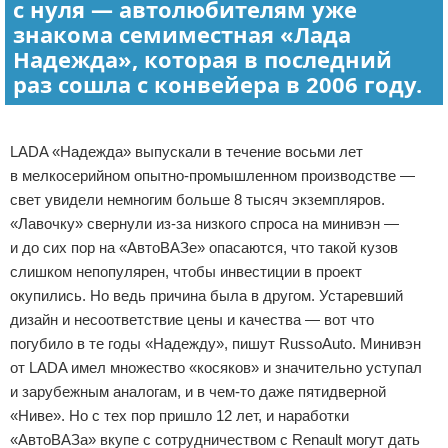
с нуля — автолюбителям уже
знакома семиместная «Лада
Надежда», которая в последний
раз сошла с конвейера в 2006 году.
Реклама
LADA «Надежда» выпускали в течение восьми лет
в мелкосерийном опытно-промышленном производстве —
свет увидели немногим больше 8 тысяч экземпляров.
«Лавочку» свернули из-за низкого спроса на минивэн —
и до сих пор на «АвтоВАЗе» опасаются, что такой кузов
слишком непопулярен, чтобы инвестиции в проект
окупились. Но ведь причина была в другом. Устаревший
дизайн и несоответствие цены и качества — вот что
погубило в те годы «Надежду», пишут RussoAuto. Минивэн
от LADA имел множество «косяков» и значительно уступал
и зарубежным аналогам, и в чем-то даже пятидверной
«Ниве». Но с тех пор пришло 12 лет, и наработки
«АвтоВАЗа» вкупе с сотрудничеством с Renault могут дать