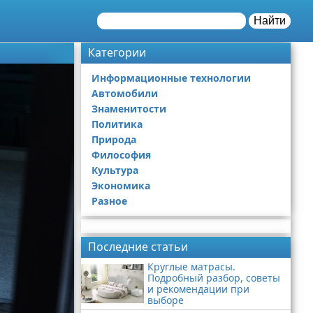
Найти
Категории
Информационные технологии
Автомобили
Знаменитости
Политика
Природа
Философия
Культура
Экономика
Разное
Реклама
Последние статьи
Круглые матрасы.
Подробный разбор, советы
и рекомендации при
выборе