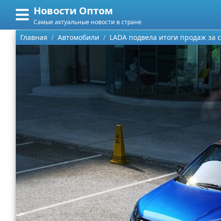
Новости Оптом
Меню
X
Самые актуальные новости в стране
Главная
Главная
Автомобили
LADA подвела итоги продаж за с
Категории
Поиск
Информационные технологии
О проекте
Автомобили
Контакты
Знаменитости
Сотрудничество
Политика
Размещение рекламы
Природа
Для правообладателей
Философия
Условия предоставления информации
Культура