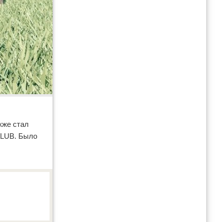
кже стал
CLUB. Было