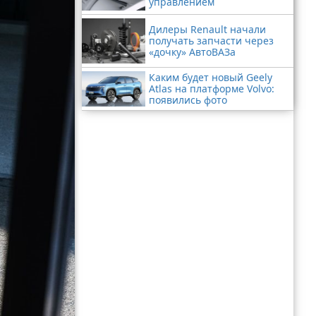
управлением
Дилеры Renault начали
получать запчасти через
«дочку» АвтоВАЗа
Каким будет новый Geely
Atlas на платформе Volvo:
появились фото