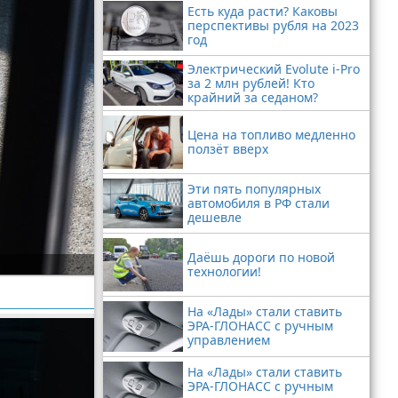
Есть куда расти? Каковы
перспективы рубля на 2023
год
Электрический Evolute i-Pro
за 2 млн рублей! Кто
крайний за седаном?
Цена на топливо медленно
ползёт вверх
Эти пять популярных
автомобиля в РФ стали
дешевле
Даёшь дороги по новой
технологии!
На «Лады» стали ставить
ЭРА-ГЛОНАСС с ручным
управлением
На «Лады» стали ставить
ЭРА-ГЛОНАСС с ручным