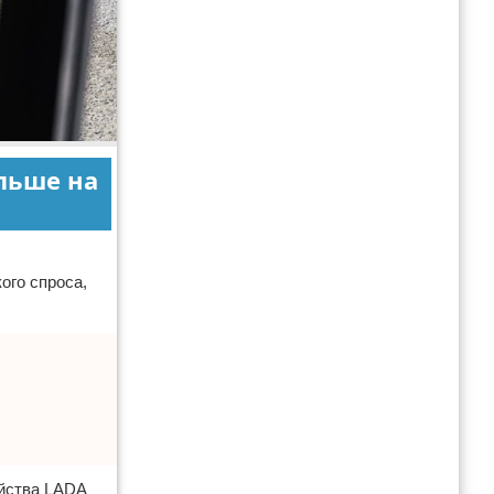
ольше на
ого спроса,
ейства LADA