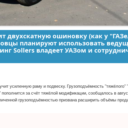
 двухскатную ошиновку (как у "ГАЗе
азовцы планируют использовать веду
динг Sollers владеет УАЗом и сотрудни
чит усиленную раму и подвеску. Грузоподъёмность "тяжёлого" 
" пополнится за счёт тяжёлой модификации, сообщалось в август
величенной грузоподъёмностью призвана расширить объёмы про