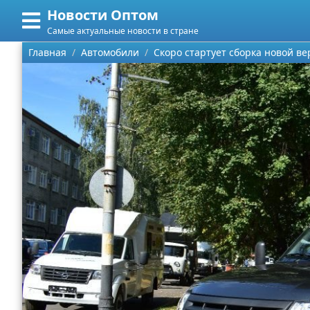
Новости Оптом
Меню
X
Самые актуальные новости в стране
Главная
Главная
Автомобили
Скоро стартует сборка новой ве
Категории
Поиск
Информационные технологии
О проекте
Автомобили
Контакты
Знаменитости
Сотрудничество
Политика
Размещение рекламы
Природа
Для правообладателей
Философия
Условия предоставления информации
Культура