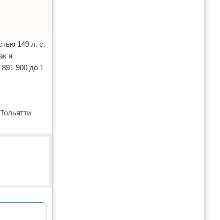
тью 149 л. с.
ак и
891 900 до 1
в Тольятти