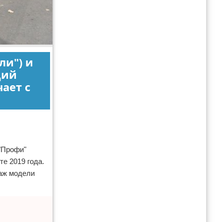
ли") и
щий
чает с
"Профи"
е 2019 года.
даж модели