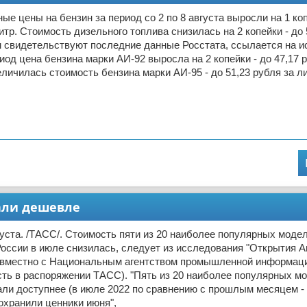
ые цены на бензин за период со 2 по 8 августа выросли на 1 коп
литр. Стоимость дизельного топлива снизилась на 2 копейки - до 
м свидетельствуют последние данные Росстата, ссылается на ис
иод цена бензина марки АИ-92 выросла на 2 копейки - до 47,17 р
еличилась стоимость бензина марки АИ-95 - до 51,23 рубля за л
али дешевле
ста. /ТАСС/. Стоимость пяти из 20 наиболее популярных моде
оссии в июле снизилась, следует из исследования "Открытия Ав
овместно с Национальным агентством промышленной информаци
ть в распоряжении ТАСС). "Пять из 20 наиболее популярных м
ли доступнее (в июле 2022 по сравнению с прошлым месяцем -
охранили ценники июня",