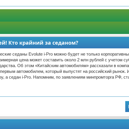
лей! Кто крайний за седаном?
еские седаны Evolute i-Pro можно будет не только корпоративн
римерная цена может составить около 2 млн рублей с учетом с
дарства. Об этом «Китайским автомобилям» рассказали в компан
первым автомобилем, который выпустят на российский рынок. И
oy, а седан i-Pro. Напомним, по заявлениям минпромторга РФ, ст