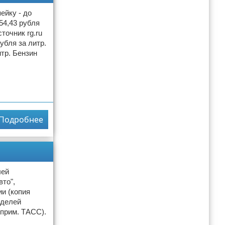
ейку - до
54,43 рубля
точник rg.ru
убля за литр.
итр. Бензин
Подробнее
лей
то",
и (копия
оделей
 прим. ТАСС).