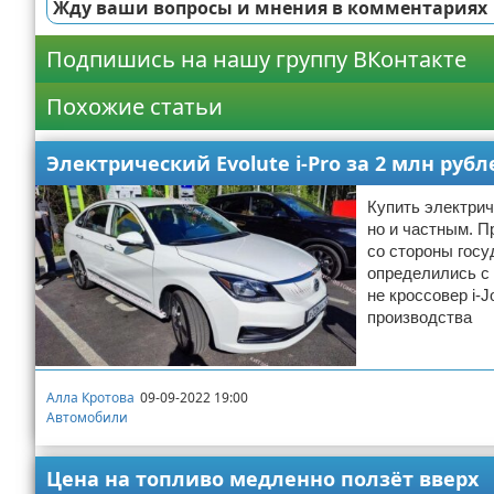
Жду ваши вопросы и мнения в комментариях
Подпишись на нашу группу ВКонтакте
Похожие статьи
Электрический Evolute i-Pro за 2 млн руб
Купить электрич
но и частным. П
со стороны госу
определились с 
не кроссовер i-J
производства
Алла Кротова
09-09-2022 19:00
Автомобили
Цена на топливо медленно ползёт вверх