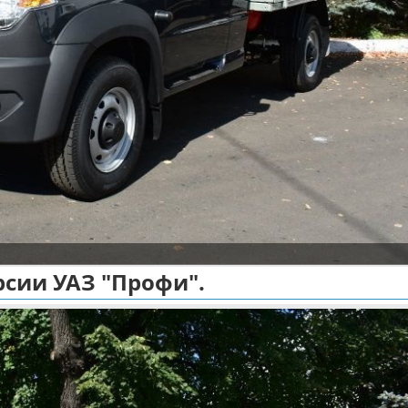
рсии УАЗ "Профи".