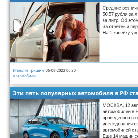
Средние розничн
50,57 рубля за 
за литр. Об это
За отчетный пер
На 1 копейку ув
Ипполит Гришин
06-09-2022 06:30
Автомобили
Эти пять популярных автомобиля в РФ ст
МОСКВА, 12 авгу
автомобилей в Р
проведенного с
исследования ес
автомобилей ста
Еще 14 машин с