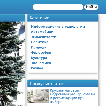
Найти
Категории
Информационные технологии
Автомобили
Знаменитости
Политика
Природа
Философия
Культура
Экономика
Разное
Реклама
Последние статьи
Круглые матрасы.
Подробный разбор, советы
и рекомендации при
выборе