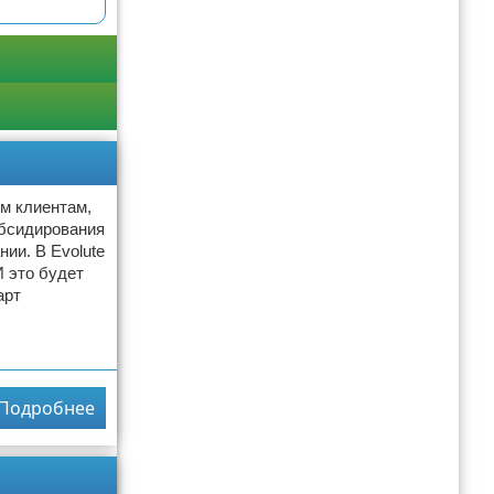
ым клиентам,
убсидирования
ии. В Evolute
 это будет
арт
Подробнее