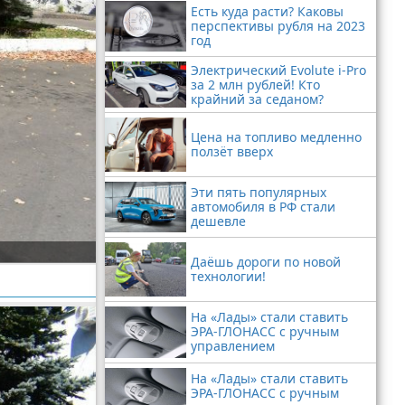
Есть куда расти? Каковы
перспективы рубля на 2023
год
Электрический Evolute i-Pro
за 2 млн рублей! Кто
крайний за седаном?
Цена на топливо медленно
ползёт вверх
Эти пять популярных
автомобиля в РФ стали
дешевле
Даёшь дороги по новой
технологии!
На «Лады» стали ставить
ЭРА-ГЛОНАСС с ручным
управлением
На «Лады» стали ставить
ЭРА-ГЛОНАСС с ручным