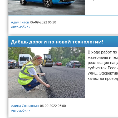
Адам Титов
06-09-2022 06:30
Автомобили
Даёшь дороги по новой технологии!
В ходе работ п
материалы и тех
реализация наци
субъектах Росси
улиц. Эффектив
качества провод
Алина Соколович
06-09-2022 06:00
Автомобили