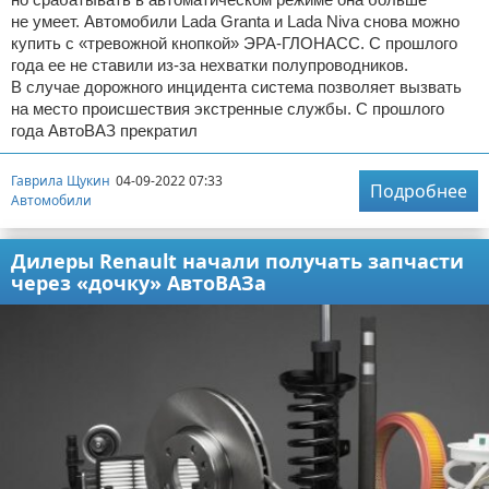
не умеет. Автомобили Lada Granta и Lada Niva снова можно
купить с «тревожной кнопкой» ЭРА-ГЛОНАСС. С прошлого
года ее не ставили из-за нехватки полупроводников.
В случае дорожного инцидента система позволяет вызвать
на место происшествия экстренные службы. С прошлого
года АвтоВАЗ прекратил
Гаврила Щукин
04-09-2022 07:33
Подробнее
Автомобили
Дилеры Renault начали получать запчасти
через «дочку» АвтоВАЗа