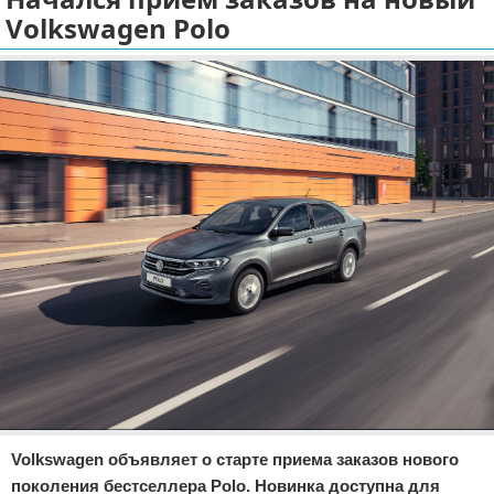
Volkswagen Polo
Отказ от ответственности
Экономика
Разное
Volkswagen объявляет о старте приема заказов нового
поколения бестселлера Polo. Новинка доступна для