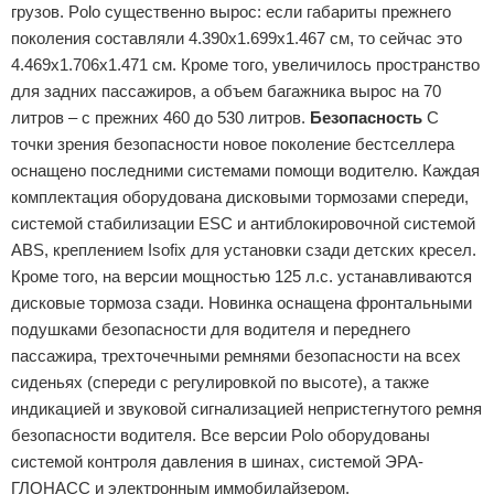
грузов. Polo существенно вырос: если габариты прежнего
поколения составляли 4.390x1.699x1.467 см, то сейчас это
4.469x1.706x1.471 см. Кроме того, увеличилось пространство
для задних пассажиров, а объем багажника вырос на 70
литров – с прежних 460 до 530 литров.
Безопасность
С
точки зрения безопасности новое поколение бестселлера
оснащено последними системами помощи водителю. Каждая
комплектация оборудована дисковыми тормозами спереди,
системой стабилизации ESC и антиблокировочной системой
ABS, креплением Isofix для установки сзади детских кресел.
Кроме того, на версии мощностью 125 л.с. устанавливаются
дисковые тормоза сзади. Новинка оснащена фронтальными
подушками безопасности для водителя и переднего
пассажира, трехточечными ремнями безопасности на всех
сиденьях (спереди с регулировкой по высоте), а также
индикацией и звуковой сигнализацией непристегнутого ремня
безопасности водителя. Все версии Polo оборудованы
системой контроля давления в шинах, системой ЭРА-
ГЛОНАСС и электронным иммобилайзером.