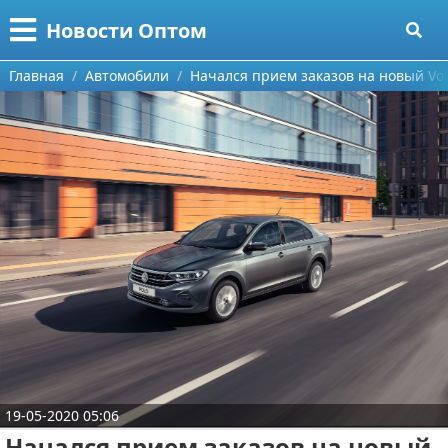
Меню
X
Новости Оптом
Главная
Главная
Автомобили
Начался прием заказов на новый Vol
Категории
Поиск
Информационные технологии
О проекте
Автомобили
Контакты
Знаменитости
Сотрудничество
Политика
Размещение рекламы
Природа
Для правообладателей
Философия
19-05-2020 05:06
Условия предоставления информации
Культура
Начался прием заказов на новый