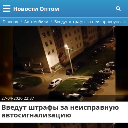
Меню
X
Новости Оптом
Главная
Главная
Автомобили
Введут штрафы за неисправную ав
Категории
Поиск
Информационные технологии
О проекте
Автомобили
Контакты
Знаменитости
Сотрудничество
Политика
Размещение рекламы
Природа
27-04-2020 22:37
Введут штрафы за неисправную
Для правообладателей
Философия
автосигнализацию
Условия предоставления информации
Культура