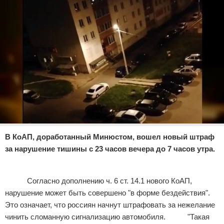
Отказ от ответственности
Экономика
Разное
В КоАП, доработанный Минюстом, вошел новый штраф
за нарушение тишины с 23 часов вечера до 7 часов утра.
Реклама
Согласно дополнению ч. 6 ст. 14.1 нового КоАП,
нарушение может быть совершено "в форме бездействия".
Это означает, что россиян начнут штрафовать за нежелание
чинить сломанную сигнализацию автомобиля. "Такая