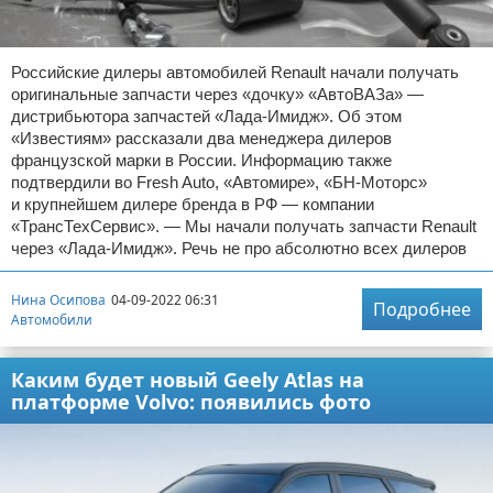
Российские дилеры автомобилей Renault начали получать
оригинальные запчасти через «дочку» «АвтоВАЗа» —
дистрибьютора запчастей «Лада-Имидж». Об этом
«Известиям» рассказали два менеджера дилеров
французской марки в России. Информацию также
подтвердили во Fresh Auto, «Автомире», «БН-Моторс»
и крупнейшем дилере бренда в РФ — компании
«ТрансТехСервис». — Мы начали получать запчасти Renault
через «Лада-Имидж». Речь не про абсолютно всех дилеров
Нина Осипова
04-09-2022 06:31
Подробнее
Автомобили
Каким будет новый Geely Atlas на
платформе Volvo: появились фото