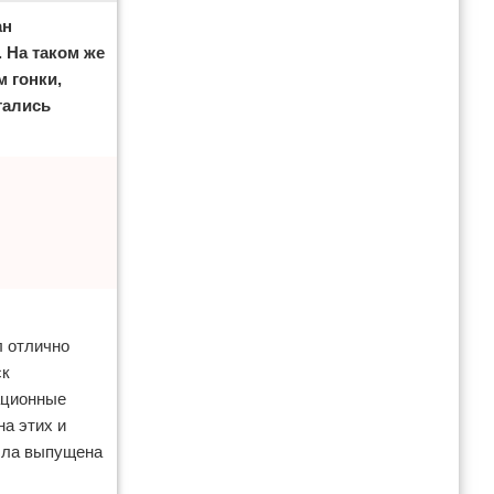
ан
 На таком же
 гонки,
тались
л отлично
ск
ационные
а этих и
была выпущена