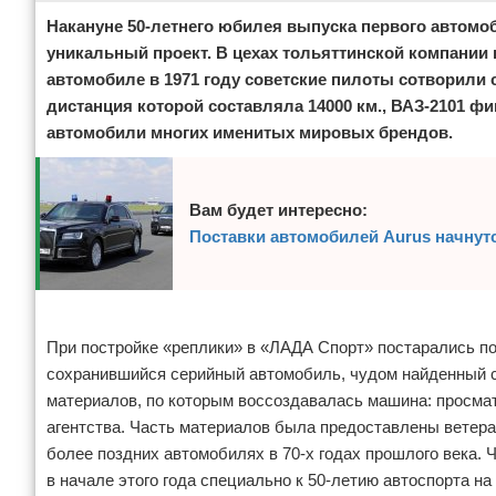
Накануне 50-летнего юбилея выпуска первого автом
уникальный проект. В цехах тольяттинской компании 
автомобиле в 1971 году советские пилоты сотворили
дистанция которой составляла 14000 км., ВАЗ-2101 ф
автомобили многих именитых мировых брендов.
Вам будет интересно:
Поставки автомобилей Aurus начнутс
Реклама
При постройке «реплики» в «ЛАДА Спорт» постарались п
сохранившийся серийный автомобиль, чудом найденный с
материалов, по которым воссоздавалась машина: просм
агентства. Часть материалов была предоставлены ветера
более поздних автомобилях в 70-х годах прошлого века. 
в начале этого года специально к 50-летию автоспорта н