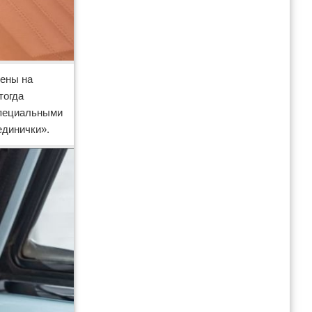
нены на
тогда
специальными
единички».