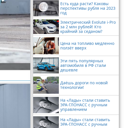
Есть куда расти? Каковы
перспективы рубля на 2023
год
Электрический Evolute i-Pro
за 2 млн рублей! Кто
крайний за седаном?
Цена на топливо медленно
ползёт вверх
Эти пять популярных
автомобиля в РФ стали
дешевле
Даёшь дороги по новой
технологии!
На «Лады» стали ставить
ЭРА-ГЛОНАСС с ручным
управлением
На «Лады» стали ставить
ЭРА-ГЛОНАСС с ручным