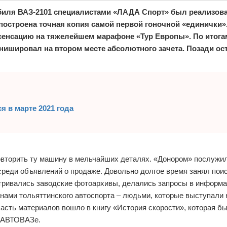
обиля ВАЗ-2101 специалистами «ЛАДА Спорт» был реализов
построена точная копия самой первой гоночной «единички».
 сенсацию на тяжелейшем марафоне «Тур Европы». По итогам
инишировал на втором месте абсолютного зачета. Позади ос
я в марте 2021 года
овторить ту машину в мельчайших деталях. «Донором» послужи
реди объявлений о продаже. Довольно долгое время занял пои
атривались заводские фотоархивы, делались запросы в информ
нами тольяттинского автоспорта – людьми, которые выступали н
Часть материалов вошло в книгу «История скорости», которая 
а АВТОВАЗе.