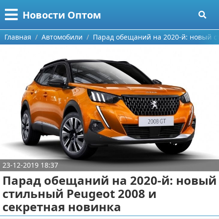
Меню
X
Новости Оптом
Главная
Главная
Автомобили
Парад обещаний на 2020-й: новый с
Категории
Поиск
Информационные технологии
О проекте
Автомобили
Контакты
Знаменитости
Сотрудничество
Политика
23-12-2019 18:37
Размещение рекламы
Природа
Парад обещаний на 2020-й: новый
Для правообладателей
Философия
стильный Peugeot 2008 и
секретная новинка
Условия предоставления информации
Культура