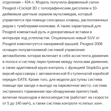
отделения – 434 л. Модель получила фирменный салон
Peugeot i-Cockpit 3D с голографическим дисплеем и 10-
дюймовым цветным экраном мультимедиа, который
управляется при помощи сенсорных клавиш, расположенных
рядом с тумблерами-кнопками. А также характерный для
Peugeot компактный руль и декоративные вставки в
интерьере под углепластик. Опционально новый SUV от
Peugeot комплектуется панорамной крышей. Peugeot 2008
оснащен полуавтономной системой управления
автомобилем, которая включает в себя ассистента движения
в полосе и систему перестроения между полосами движения,
а также адаптивный круиз-контроль с функцией Stop&Go для
версий кроссовера с автоматической 8-ступенчатой коробкой
передач EAT8. Кроме того, для модели доступны система
помощи при заезде и выезде на парковочное место, система
экстренного торможения при обнаружении препятствий,
включая пешеходов и велосипедистов (работает на скорости
от 5 до 140 км/ч), а также система контроля «слепых зон».