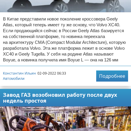
В Китае представили новое поколение кроссовера Geely
Atlas, который теперь имеет ту же основу, что Volvo XC40.
Если продающийся сейчас в России Geely Atlas базируется
на собственной платформе, то новинка переехала
на архитектуру CMA (Compact Modular Architecture), которую
разработала Volvo. Эта же платформа лежит в основе Volvo
XC40 и Geely Tugella. У себя на родине Atlas называют
Boyue, а новинка получила имя Boyue L — она на 126 мм
Константин Ильин
02-09-2022 06:33
Подробнее
Автомобили
Завод ГАЗ возобновил работу после двух
недель простоя