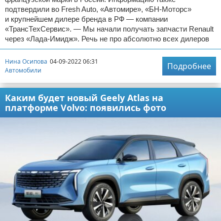
подтвердили во Fresh Auto, «Автомире», «БН-Моторс»
и крупнейшем дилере бренда в РФ — компании
«ТрансТехСервис». — Мы начали получать запчасти Renault
через «Лада-Имидж». Речь не про абсолютно всех дилеров
Нина Осипова
04-09-2022 06:31
Подробнее
Автомобили
Каким будет новый Geely Atlas на
платформе Volvo: появились фото