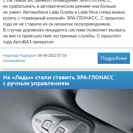
с системой экстренного оповещения ЭРА-ГЛОНАСС,
но срабатывать в автоматическом режиме она больше
не умеет. Автомобили Lada Granta и Lada Niva снова можно
купить с «тревожной кнопкой» ЭРА-ГЛОНАСС. С прошлого
года ее не ставили из-за нехватки полупроводников.
В случае дорожного инцидента система позволяет вызвать
на место происшествия экстренные службы. С прошлого
года АвтоВАЗ прекратил
Надежда Радецкая
04-09-2022 07:33
Подробнее
Автомобили
На «Лады» стали ставить ЭРА-ГЛОНАСС
с ручным управлением