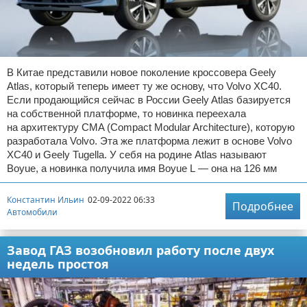
В Китае представили новое поколение кроссовера Geely
Atlas, который теперь имеет ту же основу, что Volvo XC40.
Если продающийся сейчас в России Geely Atlas базируется
на собственной платформе, то новинка переехала
на архитектуру CMA (Compact Modular Architecture), которую
разработала Volvo. Эта же платформа лежит в основе Volvo
XC40 и Geely Tugella. У себя на родине Atlas называют
Boyue, а новинка получила имя Boyue L — она на 126 мм
Константин Ильин
02-09-2022 06:33
Подробнее
Автомобили
Завод ГАЗ возобновил работу после двух
недель простоя