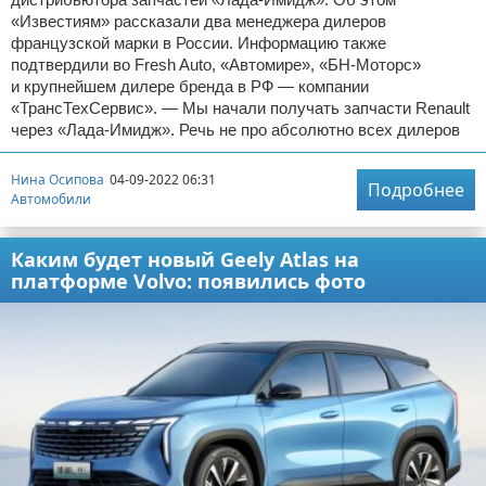
«Известиям» рассказали два менеджера дилеров
французской марки в России. Информацию также
подтвердили во Fresh Auto, «Автомире», «БН-Моторс»
и крупнейшем дилере бренда в РФ — компании
«ТрансТехСервис». — Мы начали получать запчасти Renault
через «Лада-Имидж». Речь не про абсолютно всех дилеров
Нина Осипова
04-09-2022 06:31
Подробнее
Автомобили
Каким будет новый Geely Atlas на
платформе Volvo: появились фото