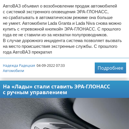
АвтоВАЗ объявил о возобновлении продаж автомобилей
с системой экстренного оповещения ЭРА-ГЛОНАСС,
но срабатывать в автоматическом режиме она больше
не умеет. Автомобили Lada Granta и Lada Niva снова можно
купить с «тревожной кнопкой» ЭРА-ГЛОНАСС. С прошлого
года ее не ставили из-за нехватки полупроводников.
В случае дорожного инцидента система позволяет вызвать
на место происшествия экстренные службы. С прошлого
года АвтоВАЗ прекратил
Надежда Радецкая
04-09-2022 07:33
Подробнее
Автомобили
На «Лады» стали ставить ЭРА-ГЛОНАСС
с ручным управлением