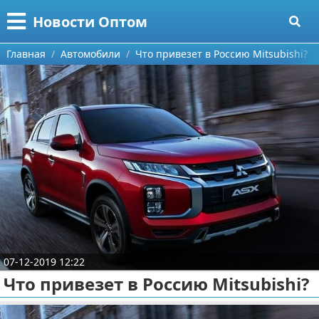
Меню
X
Новости Оптом
Главная
Главная
Автомобили
Что привезет в Россию Mitsubishi?
Категории
Поиск
Информационные технологии
О проекте
Автомобили
Контакты
Знаменитости
Сотрудничество
Политика
Размещение рекламы
Природа
07-12-2019 12:22
Для правообладателей
Философия
Что привезет в Россию Mitsubishi?
Условия предоставления информации
Культура