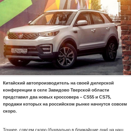
Отказ от ответственности
Экономика
Разное
Китайский автопроизводитель на своей дилерской
конференции в селе Завидово Тверской области
представил два новых кроссовера – CS55 и CS75,
продажи которых на российском рынке начнутся совсем
скоро.
Реклама
Точнее, совсем скоро (буквально в ближайшие дни) на наш