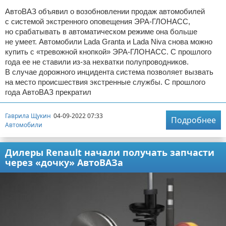
АвтоВАЗ объявил о возобновлении продаж автомобилей
с системой экстренного оповещения ЭРА-ГЛОНАСС,
но срабатывать в автоматическом режиме она больше
не умеет. Автомобили Lada Granta и Lada Niva снова можно
купить с «тревожной кнопкой» ЭРА-ГЛОНАСС. С прошлого
года ее не ставили из-за нехватки полупроводников.
В случае дорожного инцидента система позволяет вызвать
на место происшествия экстренные службы. С прошлого
года АвтоВАЗ прекратил
Гаврила Щукин
04-09-2022 07:33
Подробнее
Автомобили
Дилеры Renault начали получать запчасти
через «дочку» АвтоВАЗа