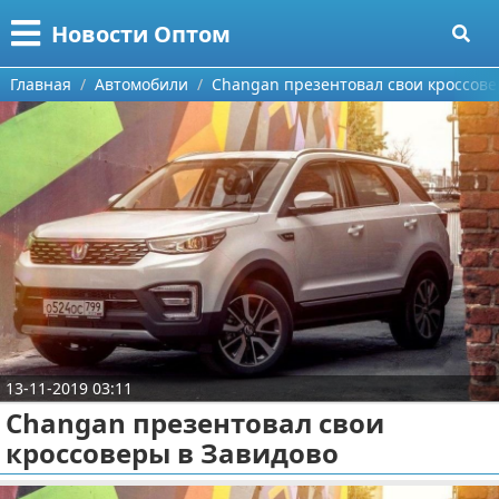
Меню
X
Новости Оптом
Главная
Главная
Автомобили
Changan презентовал свои кроссове
Категории
Поиск
Информационные технологии
О проекте
Автомобили
Контакты
Знаменитости
Сотрудничество
Политика
Размещение рекламы
Природа
13-11-2019 03:11
Changan презентовал свои
Для правообладателей
Философия
кроссоверы в Завидово
Условия предоставления информации
Культура