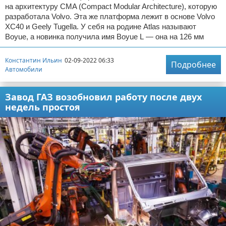
на архитектуру CMA (Compact Modular Architecture), которую
разработала Volvo. Эта же платформа лежит в основе Volvo
XC40 и Geely Tugella. У себя на родине Atlas называют
Boyue, а новинка получила имя Boyue L — она на 126 мм
Константин Ильин
02-09-2022 06:33
Подробнее
Автомобили
Завод ГАЗ возобновил работу после двух
недель простоя