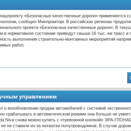
о нацпроекту «Безопасные качественные дороги» применяются 
нологии, сообщил Минпромторг. В российских регионах продол
онального проекта «Безопасные качественные дороги». В текущ
и в нормативное состояние приведут свыше 16 тыс. км трасс и 
ность выполнения строительно-монтажных мероприятий напрям
имых работ,
 ручным управлением
л о возобновлении продаж автомобилей с системой экстренног
о срабатывать в автоматическом режиме она больше не умеет
ada Niva снова можно купить с «тревожной кнопкой» ЭРА-ГЛОНА
 ее не ставили из-за нехватки полупроводников. В случае дорож