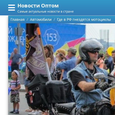
Новости Оптом
Меню
X
Самые актуальные новости в стране
Главная
Главная
Автомобили
Где в РФ гнездятся мотоциклы
Категории
Поиск
Информационные технологии
О проекте
Автомобили
Контакты
Знаменитости
Сотрудничество
Политика
Размещение рекламы
Природа
Для правообладателей
Философия
Условия предоставления информации
Культура