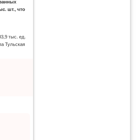
ованных
с. шт., что
3,9 тыс. ед.
ла Тульская