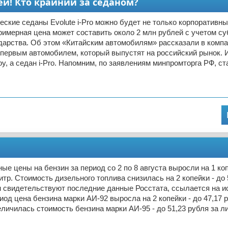
лей! Кто крайний за седаном?
еские седаны Evolute i-Pro можно будет не только корпоративн
римерная цена может составить около 2 млн рублей с учетом с
дарства. Об этом «Китайским автомобилям» рассказали в компан
первым автомобилем, который выпустят на российский рынок. И
oy, а седан i-Pro. Напомним, по заявлениям минпромторга РФ, ст
ые цены на бензин за период со 2 по 8 августа выросли на 1 коп
литр. Стоимость дизельного топлива снизилась на 2 копейки - до 
м свидетельствуют последние данные Росстата, ссылается на ис
иод цена бензина марки АИ-92 выросла на 2 копейки - до 47,17 р
еличилась стоимость бензина марки АИ-95 - до 51,23 рубля за л