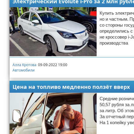
Электрический Evolute i-Pro за 2 млн руб
Купить электрич
но и частным. П
со стороны госу
определились с 
не кроссовер i-J
производства
Алла Кротова
09-09-2022 19:00
Автомобили
Цена на топливо медленно ползёт вверх
Средние розничн
50,57 рубля за 
за литр. Об это
За отчетный пер
На 1 копейку ув