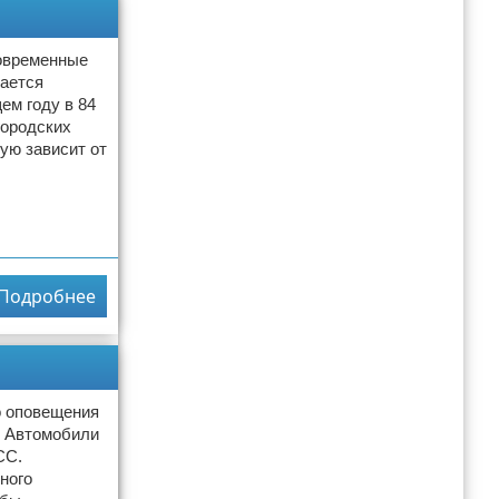
современные
жается
ем году в 84
городских
ую зависит от
Подробнее
о оповещения
. Автомобили
СС.
ного