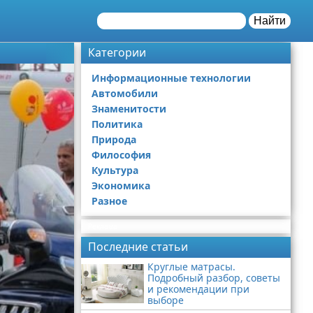
Найти
Категории
Информационные технологии
Автомобили
Знаменитости
Политика
Природа
Философия
Культура
Экономика
Разное
Реклама
Последние статьи
Круглые матрасы.
Подробный разбор, советы
и рекомендации при
выборе