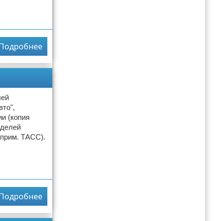
Подробнее
лей
то",
и (копия
оделей
 прим. ТАСС).
Подробнее