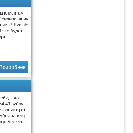
ым клиентам,
убсидирования
ии. В Evolute
 это будет
арт
Подробнее
ейку - до
54,43 рубля
точник rg.ru
убля за литр.
итр. Бензин