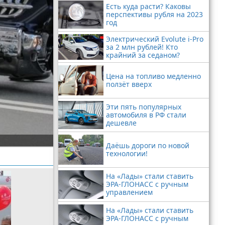
Есть куда расти? Каковы
перспективы рубля на 2023
год
Электрический Evolute i-Pro
за 2 млн рублей! Кто
крайний за седаном?
Цена на топливо медленно
ползёт вверх
Эти пять популярных
автомобиля в РФ стали
дешевле
Даёшь дороги по новой
технологии!
На «Лады» стали ставить
ЭРА-ГЛОНАСС с ручным
управлением
На «Лады» стали ставить
ЭРА-ГЛОНАСС с ручным