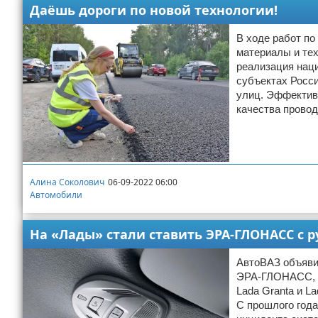
Даёшь дороги по новой технологии!
В ходе работ п
материалы и тех
реализация наци
субъектах Росси
улиц. Эффектив
качества провод
Алина Соколович
06-09-2022 06:00
Автомобили
На «Лады» стали ставить ЭРА-ГЛОНАСС с
АвтоВАЗ объяви
ЭРА-ГЛОНАСС, н
Lada Granta и L
С прошлого года