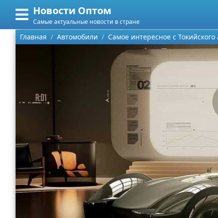
Новости Оптом
Меню
X
Самые актуальные новости в стране
Главная
Главная
Автомобили
Самое интересное с Токийского
Категории
Поиск
Информационные технологии
О проекте
Автомобили
Контакты
Знаменитости
Сотрудничество
Политика
Размещение рекламы
Природа
Для правообладателей
Философия
Условия предоставления информации
Культура