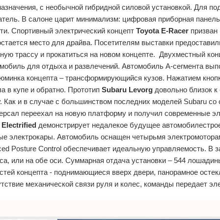
назначения, с необычной гибридной силовой установкой. Для по
атель. В салоне царит минимализм: цифровая приборная панель
сти. Спортивный электрический концепт
Toyota E-Racer
призван 
остается место для драйва. Посетителям выставки предоставил
ую трассу и прокатиться на новом концепте. Двухместный кон
обиль для отдыха и развлечений. Автомобиль А-сегмента вып
зюминка концепта – трансформирующийся кузов. Нажатием кноп
а в купе и обратно. Прототип
Subaru Levorg
довольно близок к
. Как и в случае с большинством последних моделей Subaru со
версал переехал на новую платформу и получил современные э
Electrified
демонстрирует недалекое будущее автомобилестрое
ные электрокары. Автомобиль оснащен четырьмя электромотора
ced Posture Control обеспечивает идеальную управляемость. В 
еса, или на обе оси. Суммарная отдача установки – 544 лошадин
стей концепта - поднимающиеся вверх двери, панорамное остек
утствие механической связи руля и колес, команды передает э