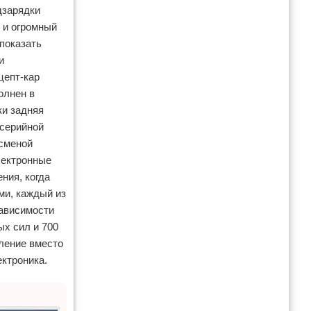
дзарядки
 и огромный
показать
и
цепт-кар
олнен в
ки задняя
 серийной
 сменой
лектронные
ния, когда
ми, каждый из
зависимости
ых сил и 700
ление вместо
лектроника.