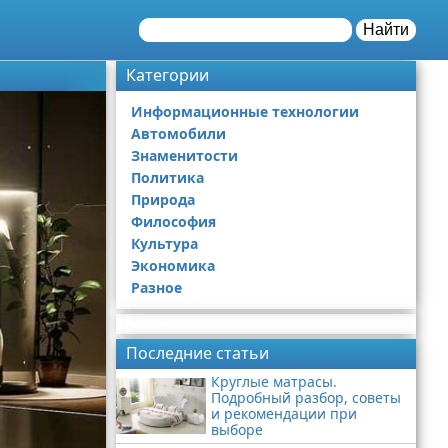
Найти
Категории
Информационные технологии
Автомобили
Знаменитости
Политика
Природа
Философия
Культура
Экономика
Разное
Реклама
Последние статьи
Круглые матрасы.
Подробный разбор, советы
и рекомендации при
выборе