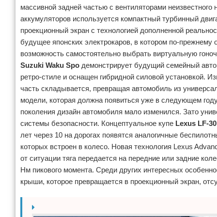
массивной задней частью с вентиляторами неизвестного 
аккумуляторов используется компактный турбинный двиг
проекционный экран с технологией дополненной реально
будущее японских электрокаров, в котором по-прежнему 
возможность самостоятельно выбрать виртуальную гоночн
Suzuki Waku Spo
демонстрирует будущий семейный автом
ретро-стиле и оснащен гибридной силовой установкой. И
часть складывается, превращая автомобиль из универсал
модели, которая должна появиться уже в следующем году
поколения дизайн автомобиля мало изменился. Зато уни
системы безопасности. Концептуальное купе
Lexus LF-30 
лет через 10 на дорогах появятся аналогичные беспилот
которых встроен в колесо. Новая технология Lexus Advan
от ситуации тяга передается на передние или задние кол
Нм пикового момента. Среди других интересных особенно
крыши, которое превращается в проекционный экран, отс