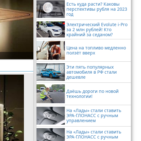
Есть куда расти? Каковы
перспективы рубля на 2023
год
Электрический Evolute i-Pro
за 2 млн рублей! Кто
крайний за седаном?
Цена на топливо медленно
ползёт вверх
Эти пять популярных
автомобиля в РФ стали
дешевле
Даёшь дороги по новой
технологии!
На «Лады» стали ставить
ЭРА-ГЛОНАСС с ручным
управлением
На «Лады» стали ставить
ЭРА-ГЛОНАСС с ручным