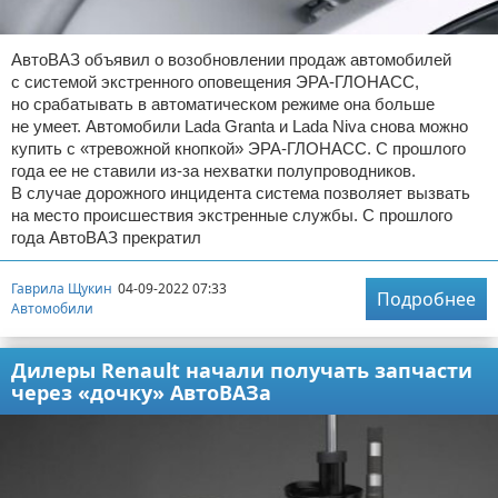
АвтоВАЗ объявил о возобновлении продаж автомобилей
с системой экстренного оповещения ЭРА-ГЛОНАСС,
но срабатывать в автоматическом режиме она больше
не умеет. Автомобили Lada Granta и Lada Niva снова можно
купить с «тревожной кнопкой» ЭРА-ГЛОНАСС. С прошлого
года ее не ставили из-за нехватки полупроводников.
В случае дорожного инцидента система позволяет вызвать
на место происшествия экстренные службы. С прошлого
года АвтоВАЗ прекратил
Гаврила Щукин
04-09-2022 07:33
Подробнее
Автомобили
Дилеры Renault начали получать запчасти
через «дочку» АвтоВАЗа