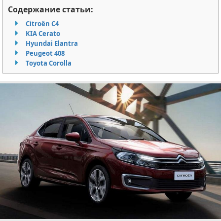
Содержание статьи:
Отказ от ответственности
Экономика
Citroёn C4
KIA Cerato
Разное
Hyundai Elantra
Peugeot 408
Toyota Corolla