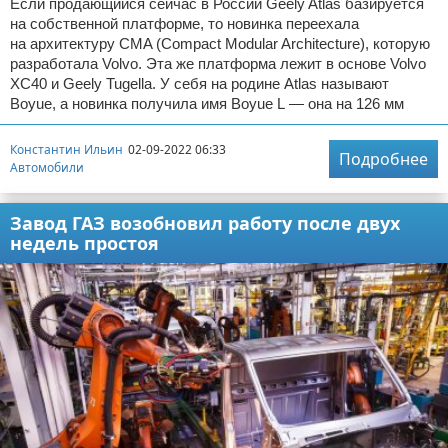
Если продающийся сейчас в России Geely Atlas базируется
на собственной платформе, то новинка переехала
на архитектуру CMA (Compact Modular Architecture), которую
разработала Volvo. Эта же платформа лежит в основе Volvo
XC40 и Geely Tugella. У себя на родине Atlas называют
Boyue, а новинка получила имя Boyue L — она на 126 мм
Константин Ильин
02-09-2022 06:33
Подробнее
Автомобили
Завод ГАЗ возобновил работу после двух
недель простоя