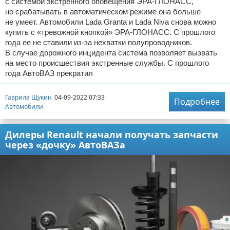
с системой экстренного оповещения ЭРА-ГЛОНАСС,
но срабатывать в автоматическом режиме она больше
не умеет. Автомобили Lada Granta и Lada Niva снова можно
купить с «тревожной кнопкой» ЭРА-ГЛОНАСС. С прошлого
года ее не ставили из-за нехватки полупроводников.
В случае дорожного инцидента система позволяет вызвать
на место происшествия экстренные службы. С прошлого
года АвтоВАЗ прекратил
Гаврила Щукин
04-09-2022 07:33
Подробнее
Автомобили
Дилеры Renault начали получать запчасти
через «дочку» АвтоВАЗа