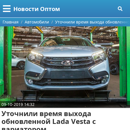
Меню
X
Новости Оптом
Главная
Главная
Автомобили
Уточнили время выхода обновленной
Категории
Поиск
Информационные технологии
О проекте
Автомобили
Контакты
Знаменитости
Сотрудничество
Политика
Размещение рекламы
Природа
09-10-2019 14:32
Для правообладателей
Философия
Уточнили время выхода
обновленной Lada Vesta с
Условия предоставления информации
Культура
вариатором