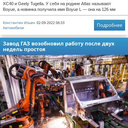
XC40 и Geely Tugella. У себя на родине Atlas называют
Boyue, а новинка получила имя Boyue L — она на 126 мм
Константин Ильин
02-09-2022 06:33
Подробнее
Автомобили
Завод ГАЗ возобновил работу после двух
недель простоя