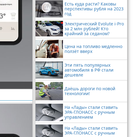
Есть куда расти? Каковы
перспективы рубля на 2023
год
Электрический Evolute i-Pro
за 2 млн рублей! Кто
крайний за седаном?
Цена на топливо медленно
ползёт вверх
Эти пять популярных
автомобиля в РФ стали
дешевле
Даёшь дороги по новой
технологии!
На «Лады» стали ставить
ЭРА-ГЛОНАСС с ручным
управлением
На «Лады» стали ставить
ЭРА-ГЛОНАСС с ручным