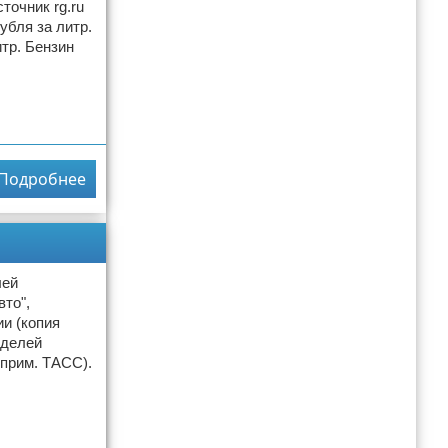
точник rg.ru
убля за литр.
итр. Бензин
Подробнее
лей
то",
и (копия
оделей
 прим. ТАСС).