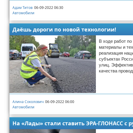
Адам Титов
06-09-2022 06:30
Автомобили
Даёшь дороги по новой технологии!
В ходе работ п
материалы и тех
реализация наци
субъектах Росси
улиц. Эффектив
качества провод
Алина Соколович
06-09-2022 06:00
Автомобили
На «Лады» стали ставить ЭРА-ГЛОНАСС с