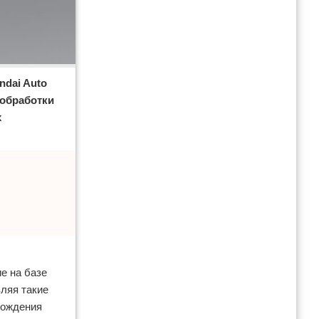
ndai Auto
 обработки
х
е на базе
вляя такие
хождения