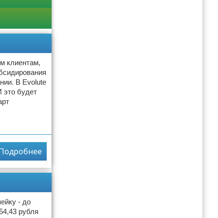
ым клиентам,
убсидирования
ии. В Evolute
 это будет
арт
Подробнее
ейку - до
54,43 рубля