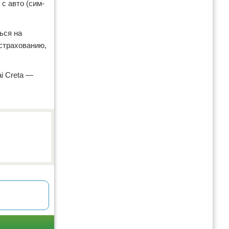
с авто (сим-
ься на
 страхованию,
i Creta —