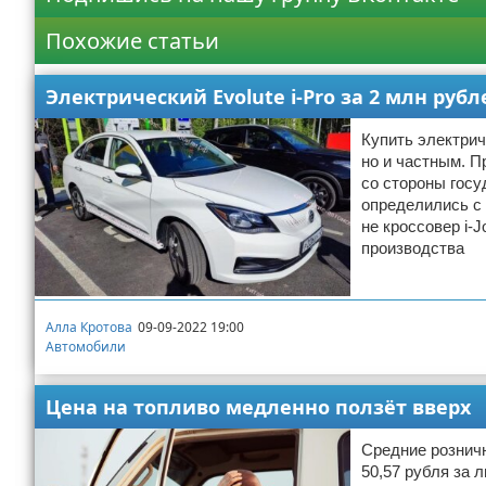
Похожие статьи
Электрический Evolute i-Pro за 2 млн руб
Купить электрич
но и частным. П
со стороны госу
определились с 
не кроссовер i-J
производства
Алла Кротова
09-09-2022 19:00
Автомобили
Цена на топливо медленно ползёт вверх
Средние розничн
50,57 рубля за 