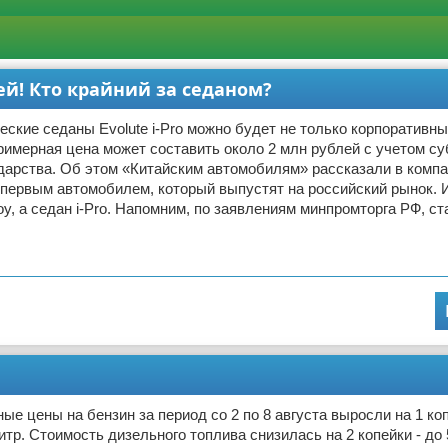
лей! Кто крайний за седаном?
еские седаны Evolute i-Pro можно будет не только корпоративн
римерная цена может составить около 2 млн рублей с учетом с
дарства. Об этом «Китайским автомобилям» рассказали в компан
первым автомобилем, который выпустят на российский рынок. И
oy, а седан i-Pro. Напомним, по заявлениям минпромторга РФ, ст
ые цены на бензин за период со 2 по 8 августа выросли на 1 коп
литр. Стоимость дизельного топлива снизилась на 2 копейки - до 