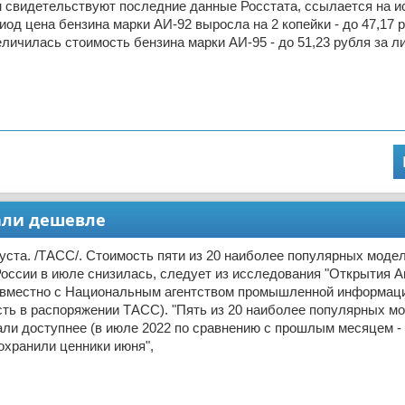
м свидетельствуют последние данные Росстата, ссылается на ис
иод цена бензина марки АИ-92 выросла на 2 копейки - до 47,17 р
еличилась стоимость бензина марки АИ-95 - до 51,23 рубля за л
али дешевле
ста. /ТАСС/. Стоимость пяти из 20 наиболее популярных моде
оссии в июле снизилась, следует из исследования "Открытия Ав
овместно с Национальным агентством промышленной информаци
ть в распоряжении ТАСС). "Пять из 20 наиболее популярных м
ли доступнее (в июле 2022 по сравнению с прошлым месяцем -
охранили ценники июня",