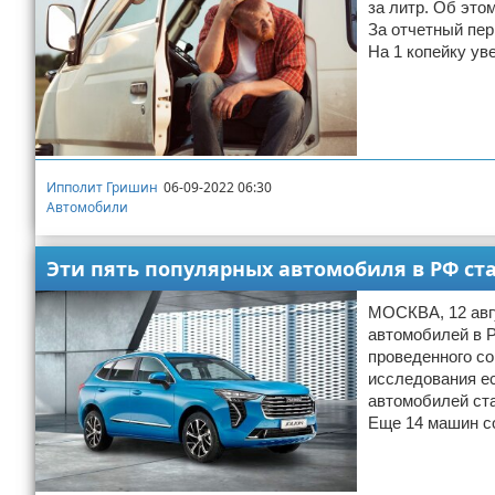
за литр. Об это
За отчетный пер
На 1 копейку ув
Ипполит Гришин
06-09-2022 06:30
Автомобили
Эти пять популярных автомобиля в РФ ст
МОСКВА, 12 авгу
автомобилей в Р
проведенного с
исследования ес
автомобилей ста
Еще 14 машин с