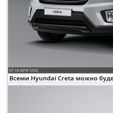
Отказ от ответственности
Экономика
Разное
07-10-2019 12:52
Всеми Hyundai Creta можно буд