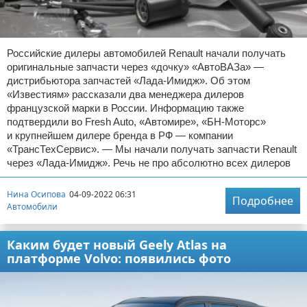
Российские дилеры автомобилей Renault начали получать
оригинальные запчасти через «дочку» «АвтоВАЗа» —
дистрибьютора запчастей «Лада-Имидж». Об этом
«Известиям» рассказали два менеджера дилеров
французской марки в России. Информацию также
подтвердили во Fresh Auto, «Автомире», «БН-Моторс»
и крупнейшем дилере бренда в РФ — компании
«ТрансТехСервис». — Мы начали получать запчасти Renault
через «Лада-Имидж». Речь не про абсолютно всех дилеров
Нина Осипова
04-09-2022 06:31
Подробнее
Автомобили
Каким будет новый Geely Atlas на
платформе Volvo: появились фото