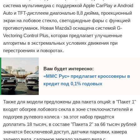
система мультимедиа с поддержкой Apple CarPlay и Android
Auto и TFT-дисплеем диагональю 8,8 дюйма, проекционный
экран на лобовое стекло, светодиодные фары с функцией
противотуманок. Новая Mazda3 оснащена системой G-
Vectoring Control Plus, которая предлагает улучшенные
алгоритмы в экстремальных условиях движения при
перестроениях и поворотах.
Вам будет интересно:
«ММС Рус» предлагает кроссоверы в
кредит под 0,1% годовых
Также для модели предложены два пакета опций: в "Пакет 1"
входят обогрев лобового секла в зоне стеклоочистителей и
подогрев рулевого колеса - за этот набор придётся
доплатить 18 тысяч, в составе "Пакета 2" за 66 тысяч рублей
значатся бесключевой доступ, датчики парковки, камера
заднего вида, салонное зеркало заднего вида с