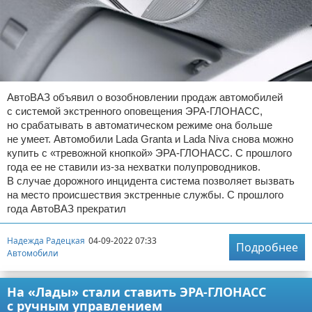
АвтоВАЗ объявил о возобновлении продаж автомобилей
с системой экстренного оповещения ЭРА-ГЛОНАСС,
но срабатывать в автоматическом режиме она больше
не умеет. Автомобили Lada Granta и Lada Niva снова можно
купить с «тревожной кнопкой» ЭРА-ГЛОНАСС. С прошлого
года ее не ставили из-за нехватки полупроводников.
В случае дорожного инцидента система позволяет вызвать
на место происшествия экстренные службы. С прошлого
года АвтоВАЗ прекратил
Надежда Радецкая
04-09-2022 07:33
Подробнее
Автомобили
На «Лады» стали ставить ЭРА-ГЛОНАСС
с ручным управлением