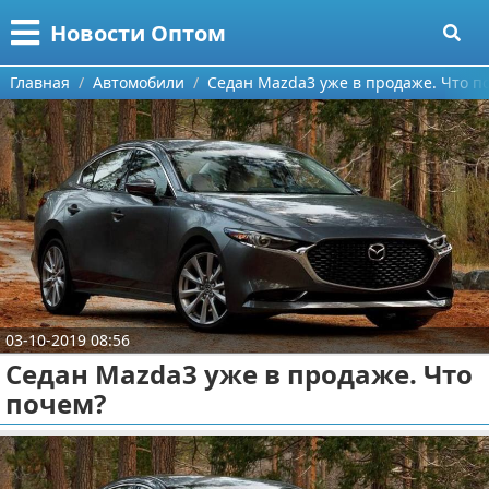
Меню
X
Новости Оптом
Главная
Главная
Автомобили
Седан Mazda3 уже в продаже. Что п
Категории
Поиск
Информационные технологии
О проекте
Автомобили
Контакты
Знаменитости
Сотрудничество
Политика
03-10-2019 08:56
Седан Mazda3 уже в продаже. Что
Размещение рекламы
Природа
почем?
Для правообладателей
Философия
Условия предоставления информации
Культура