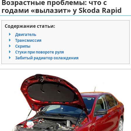
Возрастные проблемы: что с
Отказ от ответственности
Экономика
годами «вылазит» у Skoda Rapid
Разное
Содержание статьи:
Двигатель
Трансмиссия
Скрипы
Стуки при повороте руля
Забитый радиатор охлаждения