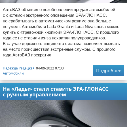
АвтоВАЗ объявил о возобновлении продаж автомобилей
с системой экстренного оповещения ЭРА-ГЛОНАСС,
но срабатывать в автоматическом режиме она больше
не умеет. Автомобили Lada Granta и Lada Niva снова можно
купить с «тревожной кнопкой» ЭРА-ГЛОНАСС. С прошлого
года ее не ставили из-за нехватки полупроводников.
В случае дорожного инцидента система позволяет вызвать
на место происшествия экстренные службы. С прошлого
года АвтоВАЗ прекратил
Надежда Радецкая
04-09-2022 07:33
Подробнее
Автомобили
На «Лады» стали ставить ЭРА-ГЛОНАСС
с ручным управлением