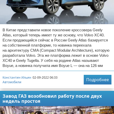
В Китае представили новое поколение кроссовера Geely
Atlas, который теперь имеет ту же основу, что Volvo XC40.
Если продающийся сейчас в России Geely Atlas базируется
на собственной платформе, то новинка переехала
на архитектуру CMA (Compact Modular Architecture), которую
разработала Volvo. Эта же платформа лежит в основе Volvo
XC40 и Geely Tugella. У себя на родине Atlas называют
Boyue, а новинка получила имя Boyue L — она на 126 мм
Константин Ильин
02-09-2022 06:33
Подробнее
Автомобили
Завод ГАЗ возобновил работу после двух
недель простоя