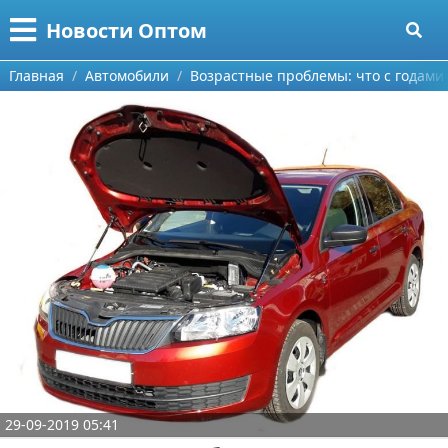
Меню
X
Новости Оптом
Главная
Главная
Автомобили
Возрастные проблемы: что с годами 
Категории
Поиск
Информационные технологии
О проекте
Автомобили
Контакты
Знаменитости
Сотрудничество
Политика
Размещение рекламы
Природа
Для правообладателей
Философия
29-09-2019 05:41
Условия предоставления информации
Культура