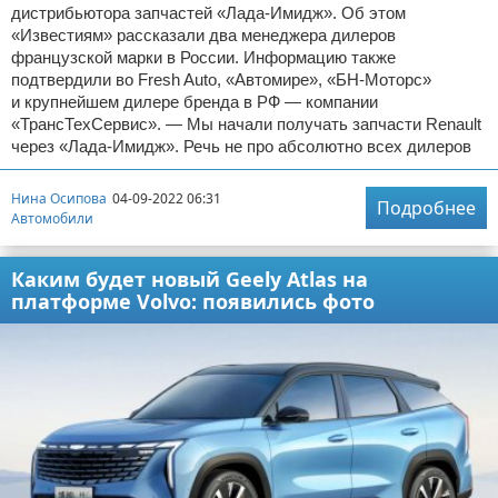
дистрибьютора запчастей «Лада-Имидж». Об этом
«Известиям» рассказали два менеджера дилеров
французской марки в России. Информацию также
подтвердили во Fresh Auto, «Автомире», «БН-Моторс»
и крупнейшем дилере бренда в РФ — компании
«ТрансТехСервис». — Мы начали получать запчасти Renault
через «Лада-Имидж». Речь не про абсолютно всех дилеров
Нина Осипова
04-09-2022 06:31
Подробнее
Автомобили
Каким будет новый Geely Atlas на
платформе Volvo: появились фото