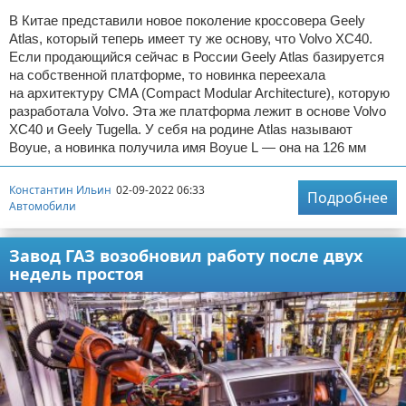
В Китае представили новое поколение кроссовера Geely
Atlas, который теперь имеет ту же основу, что Volvo XC40.
Если продающийся сейчас в России Geely Atlas базируется
на собственной платформе, то новинка переехала
на архитектуру CMA (Compact Modular Architecture), которую
разработала Volvo. Эта же платформа лежит в основе Volvo
XC40 и Geely Tugella. У себя на родине Atlas называют
Boyue, а новинка получила имя Boyue L — она на 126 мм
Константин Ильин
02-09-2022 06:33
Подробнее
Автомобили
Завод ГАЗ возобновил работу после двух
недель простоя