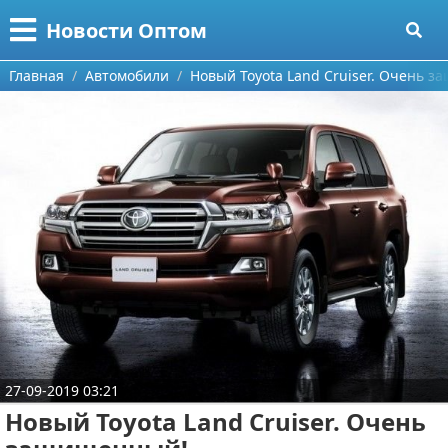
Меню
X
Новости Оптом
Главная
Главная
Автомобили
Новый Toyota Land Cruiser. Очень 
Категории
Поиск
Информационные технологии
О проекте
Автомобили
Контакты
Знаменитости
Сотрудничество
Политика
Размещение рекламы
Природа
Для правообладателей
Философия
27-09-2019 03:21
Новый Toyota Land Cruiser. Очень
Условия предоставления информации
Культура