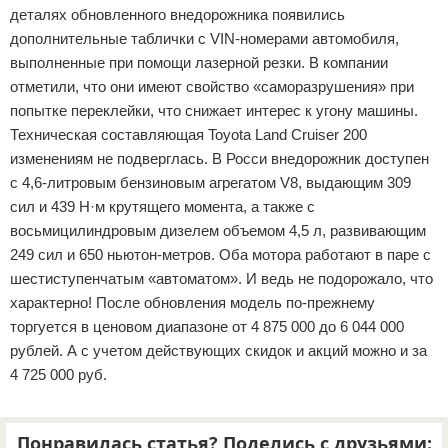
деталях обновленного внедорожника появились
дополнительные таблички с VIN-номерами автомобиля,
выполненные при помощи лазерной резки. В компании
отметили, что они имеют свойство «саморазрушения» при
попытке переклейки, что снижает интерес к угону машины.
Техническая составляющая Toyota Land Сruiser 200
изменениям не подверглась. В Росси внедорожник доступен
c 4,6-литровым бензиновым агрегатом V8, выдающим 309
сил и 439 Н·м крутящего момента, а также с
восьмицилиндровым дизелем объемом 4,5 л, развивающим
249 сил и 650 ньютон-метров. Оба мотора работают в паре с
шестиступенчатым «автоматом». И ведь не подорожало, что
характерно! После обновления модель по-прежнему
торгуется в ценовом диапазоне от 4 875 000 до 6 044 000
рублей. А с учетом действующих скидок и акций можно и за
4 725 000 руб.
Понравилась статья? Поделись с друзьями: