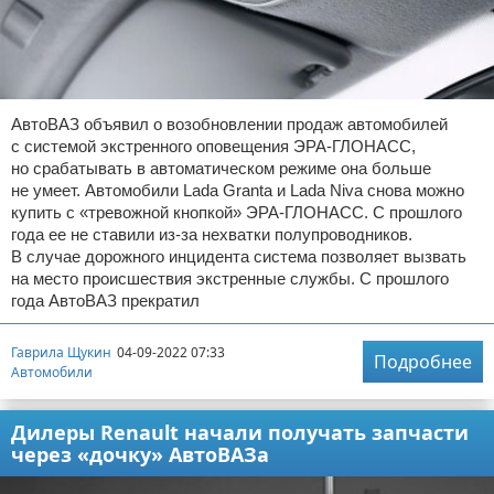
АвтоВАЗ объявил о возобновлении продаж автомобилей
с системой экстренного оповещения ЭРА-ГЛОНАСС,
но срабатывать в автоматическом режиме она больше
не умеет. Автомобили Lada Granta и Lada Niva снова можно
купить с «тревожной кнопкой» ЭРА-ГЛОНАСС. С прошлого
года ее не ставили из-за нехватки полупроводников.
В случае дорожного инцидента система позволяет вызвать
на место происшествия экстренные службы. С прошлого
года АвтоВАЗ прекратил
Гаврила Щукин
04-09-2022 07:33
Подробнее
Автомобили
Дилеры Renault начали получать запчасти
через «дочку» АвтоВАЗа