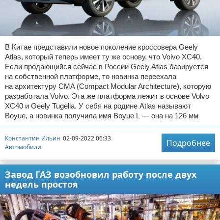
В Китае представили новое поколение кроссовера Geely
Atlas, который теперь имеет ту же основу, что Volvo XC40.
Если продающийся сейчас в России Geely Atlas базируется
на собственной платформе, то новинка переехала
на архитектуру CMA (Compact Modular Architecture), которую
разработала Volvo. Эта же платформа лежит в основе Volvo
XC40 и Geely Tugella. У себя на родине Atlas называют
Boyue, а новинка получила имя Boyue L — она на 126 мм
Константин Ильин
02-09-2022 06:33
Подробнее
Автомобили
Завод ГАЗ возобновил работу после двух
недель простоя