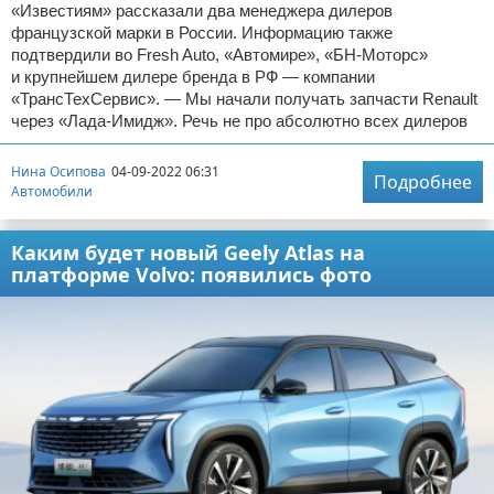
«Известиям» рассказали два менеджера дилеров
французской марки в России. Информацию также
подтвердили во Fresh Auto, «Автомире», «БН-Моторс»
и крупнейшем дилере бренда в РФ — компании
«ТрансТехСервис». — Мы начали получать запчасти Renault
через «Лада-Имидж». Речь не про абсолютно всех дилеров
Нина Осипова
04-09-2022 06:31
Подробнее
Автомобили
Каким будет новый Geely Atlas на
платформе Volvo: появились фото