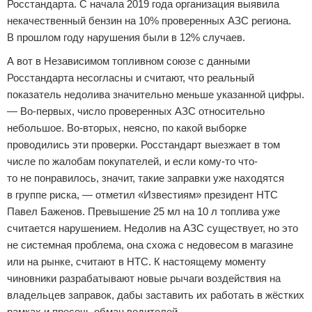
Росстандарта. С начала 2019 года организация выявила
некачественный бензин на 10% проверенных АЗС региона.
В прошлом году нарушения были в 12% случаев.
А вот в Независимом топливном союзе с данными
Росстандарта несогласны и считают, что реальный
показатель недолива значительно меньше указанной цифры.
— Во-первых, число проверенных АЗС относительно
небольшое. Во-вторых, неясно, по какой выборке
проводились эти проверки. Росстандарт выезжает в том
числе по жалобам покупателей, и если кому-то что-
то не понравилось, значит, такие заправки уже находятся
в группе риска, — отметил «Известиям» президент НТС
Павел Баженов. Превышение 25 мл на 10 л топлива уже
считается нарушением. Недолив на АЗС существует, но это
не системная проблема, она схожа с недовесом в магазине
или на рынке, считают в НТС. К настоящему моменту
чиновники разрабатывают новые рычаги воздействия на
владельцев заправок, дабы заставить их работать в жёстких
рамках и пресечь обман водителей.