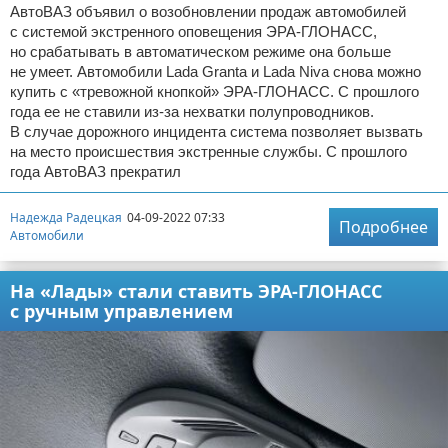
АвтоВАЗ объявил о возобновлении продаж автомобилей
с системой экстренного оповещения ЭРА-ГЛОНАСС,
но срабатывать в автоматическом режиме она больше
не умеет. Автомобили Lada Granta и Lada Niva снова можно
купить с «тревожной кнопкой» ЭРА-ГЛОНАСС. С прошлого
года ее не ставили из-за нехватки полупроводников.
В случае дорожного инцидента система позволяет вызвать
на место происшествия экстренные службы. С прошлого
года АвтоВАЗ прекратил
Надежда Радецкая
04-09-2022 07:33
Подробнее
Автомобили
На «Лады» стали ставить ЭРА-ГЛОНАСС
с ручным управлением