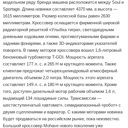
модельном ряду бренда машина расположится между Soul и
Sportage. Длина новинки составляет 4370 мм, а высота —
1615 миллиметров. Размер колесной базы равен 2630
миллиметрам. Кроссовер оснащается фирменной широкой
радиаторной решеткой «Улыбка тигра», светодиодными
дневными ходовыми огнями, противотуманными фарами и
задними фонарями, а также 3D-индикаторами указателей
поворота. В гамму моторов кроссовера вошел 1,6-литровый
бензиновый турбомотор T-GDI. Мощность агрегата
составляет 177 л. с. и 265 Н·м крутящего момента. Также
клиентам предложат четырехцилиндровый атмосферный
двигатель объемом 2,0 литра. Мощность этого агрегата
составляет 149 л. с. и 180 Н·м крутящего момента. Кроме
того, доступен дизельный мотор рабочим объемом 1,6 л,
выдающий 134 лошадиные силы. Трансмиссии —
шестиступенчатый «автомат», семидиапазонный «робот» с
двумя сцеплениями и вариатор. С какими моторами новинка
будет продаваться на российском рынке, пока неизвестно.
Большой кроссовер Mohave нового поколения уже