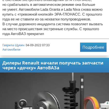
но срабатывать в автоматическом режиме она больше
не умеет. Автомобили Lada Granta и Lada Niva снова можно
купить с «тревожной кнопкой» ЭРА-ГЛОНАСС. С прошлого
года ее не ставили из-за нехватки полупроводников.
В случае дорожного инцидента система позволяет вызвать
на место происшествия экстренные службы. С прошлого
года АвтоВАЗ прекратил
Гаврила Щукин
04-09-2022 07:33
Подробнее
Автомобили
Дилеры Renault начали получать запчасти
через «дочку» АвтоВАЗа