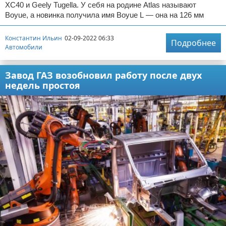
XC40 и Geely Tugella. У себя на родине Atlas называют
Boyue, а новинка получила имя Boyue L — она на 126 мм
Константин Ильин
02-09-2022 06:33
Подробнее
Автомобили
Завод ГАЗ возобновил работу после двух
недель простоя