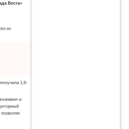
ада Веста»
ого из
получила 1,6-
еханики» и
дукторный
, позволяя