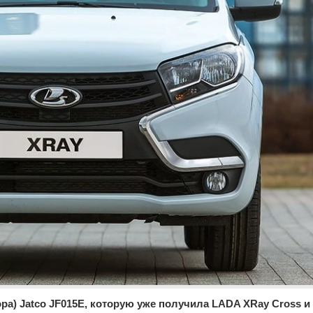
ра) Jatco JF015E, которую уже получила LADA XRay Cross и