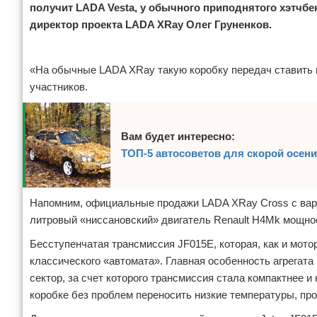
получит LADA Vesta, у обычного приподнятого хэтчбе
директор проекта LADA XRay Олег Груненков.
Реклама
«На обычные LADA XRay такую коробку передач ставить н
участников.
Вам будет интересно:
ТОП-5 автосоветов для скорой осени
Напомним, официальные продажи LADA XRay Cross с вариа
литровый «ниссановский» двигатель Renault H4Mk мощно
Бесступенчатая трансмиссия JF015E, которая, как и мото
классического «автомата». Главная особенность агрегата
сектор, за счет которого трансмиссия стала компактнее и
коробке без проблем переносить низкие температуры, про