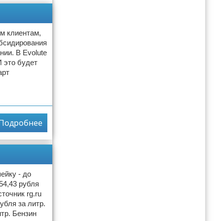
ым клиентам,
убсидирования
ии. В Evolute
 это будет
арт
Подробнее
ейку - до
54,43 рубля
точник rg.ru
убля за литр.
итр. Бензин