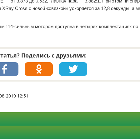
 — от 3,873 до 0,532, главная пара — 3,882:1. При этом ни сна
/ч XRay Cross с новой «связкой» ускоряется за 12,8 секунды, а 
м 114-сильным мотором доступна в четырех комплектациях по 
татья? Поделись с друзьями:
08-2019 12:51