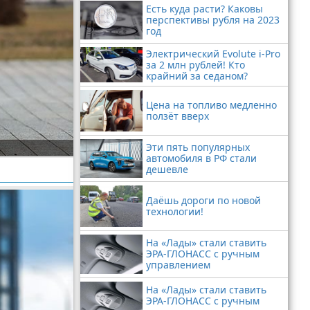
Есть куда расти? Каковы
перспективы рубля на 2023
год
Электрический Evolute i-Pro
за 2 млн рублей! Кто
крайний за седаном?
Цена на топливо медленно
ползёт вверх
Эти пять популярных
автомобиля в РФ стали
дешевле
Даёшь дороги по новой
технологии!
На «Лады» стали ставить
ЭРА-ГЛОНАСС с ручным
управлением
На «Лады» стали ставить
ЭРА-ГЛОНАСС с ручным