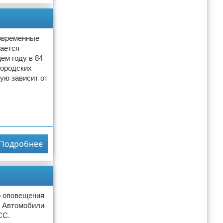
современные
жается
ем году в 84
городских
ую зависит от
Подробнее
о оповещения
. Автомобили
СС.