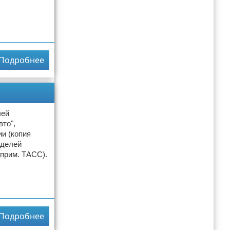
Подробнее
лей
то",
и (копия
оделей
 прим. ТАСС).
Подробнее