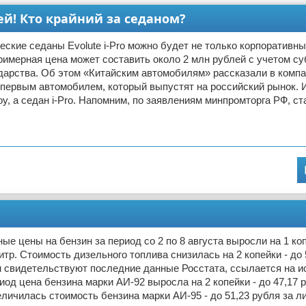
лей! Кто крайний за седаном?
еские седаны Evolute i-Pro можно будет не только корпоративн
римерная цена может составить около 2 млн рублей с учетом с
дарства. Об этом «Китайским автомобилям» рассказали в компан
первым автомобилем, который выпустят на российский рынок. И
oy, а седан i-Pro. Напомним, по заявлениям минпромторга РФ, ст
ые цены на бензин за период со 2 по 8 августа выросли на 1 коп
литр. Стоимость дизельного топлива снизилась на 2 копейки - до 
м свидетельствуют последние данные Росстата, ссылается на ис
иод цена бензина марки АИ-92 выросла на 2 копейки - до 47,17 р
еличилась стоимость бензина марки АИ-95 - до 51,23 рубля за л