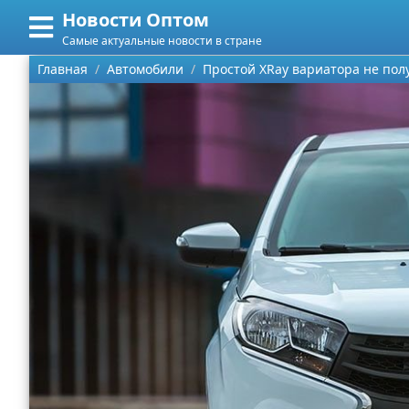
Новости Оптом
Меню
X
Самые актуальные новости в стране
Главная
Главная
Автомобили
Простой XRay вариатора не полу
Категории
Поиск
Информационные технологии
О проекте
Автомобили
Контакты
Знаменитости
Сотрудничество
Политика
Размещение рекламы
Природа
Для правообладателей
Философия
Условия предоставления информации
Культура