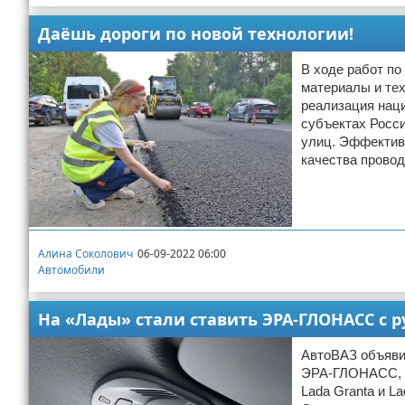
Даёшь дороги по новой технологии!
В ходе работ п
материалы и тех
реализация наци
субъектах Росси
улиц. Эффектив
качества провод
Алина Соколович
06-09-2022 06:00
Автомобили
На «Лады» стали ставить ЭРА-ГЛОНАСС с
АвтоВАЗ объяви
ЭРА-ГЛОНАСС, н
Lada Granta и L