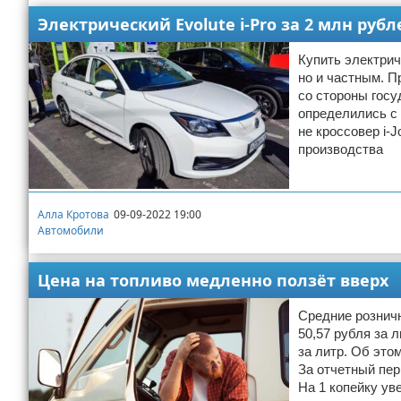
Электрический Evolute i-Pro за 2 млн руб
Купить электрич
но и частным. П
со стороны госу
определились с 
не кроссовер i-J
производства
Алла Кротова
09-09-2022 19:00
Автомобили
Цена на топливо медленно ползёт вверх
Средние розничн
50,57 рубля за 
за литр. Об это
За отчетный пер
На 1 копейку ув