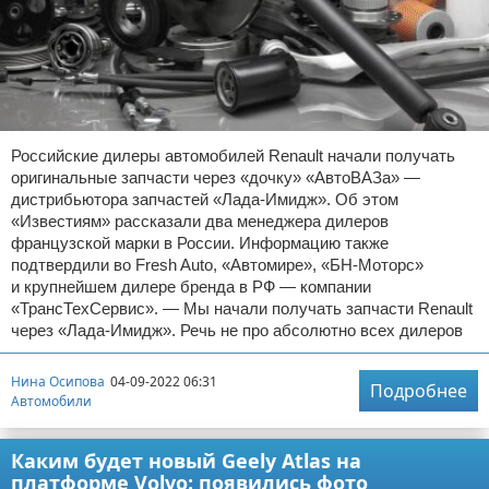
Российские дилеры автомобилей Renault начали получать
оригинальные запчасти через «дочку» «АвтоВАЗа» —
дистрибьютора запчастей «Лада-Имидж». Об этом
«Известиям» рассказали два менеджера дилеров
французской марки в России. Информацию также
подтвердили во Fresh Auto, «Автомире», «БН-Моторс»
и крупнейшем дилере бренда в РФ — компании
«ТрансТехСервис». — Мы начали получать запчасти Renault
через «Лада-Имидж». Речь не про абсолютно всех дилеров
Нина Осипова
04-09-2022 06:31
Подробнее
Автомобили
Каким будет новый Geely Atlas на
платформе Volvo: появились фото