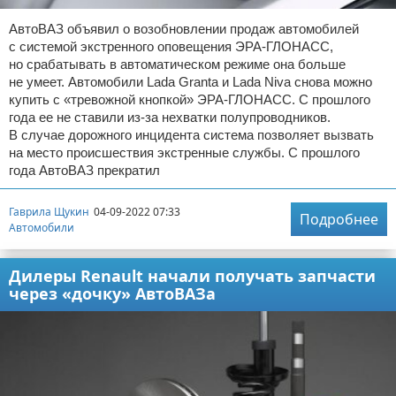
АвтоВАЗ объявил о возобновлении продаж автомобилей
с системой экстренного оповещения ЭРА-ГЛОНАСС,
но срабатывать в автоматическом режиме она больше
не умеет. Автомобили Lada Granta и Lada Niva снова можно
купить с «тревожной кнопкой» ЭРА-ГЛОНАСС. С прошлого
года ее не ставили из-за нехватки полупроводников.
В случае дорожного инцидента система позволяет вызвать
на место происшествия экстренные службы. С прошлого
года АвтоВАЗ прекратил
Гаврила Щукин
04-09-2022 07:33
Подробнее
Автомобили
Дилеры Renault начали получать запчасти
через «дочку» АвтоВАЗа