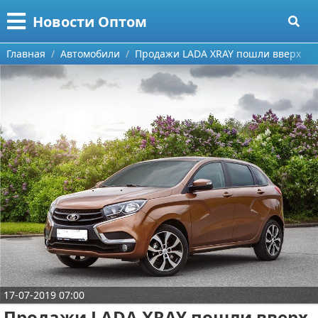
Меню
X
Новости Оптом
Главная
Главная
Автомобили
Продажи LADA XRAY пошли вверх
Категории
Поиск
Информационные технологии
О проекте
Автомобили
Контакты
Знаменитости
Сотрудничество
Политика
Размещение рекламы
Природа
Для правообладателей
Философия
17-07-2019 07:00
Условия предоставления информации
Культура
Продажи LADA XRAY пошли вверх