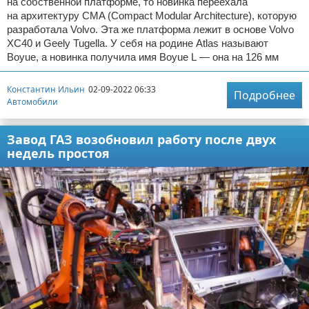
на собственной платформе, то новинка переехала
на архитектуру CMA (Compact Modular Architecture), которую
разработала Volvo. Эта же платформа лежит в основе Volvo
XC40 и Geely Tugella. У себя на родине Atlas называют
Boyue, а новинка получила имя Boyue L — она на 126 мм
Константин Ильин
02-09-2022 06:33
Подробнее
Автомобили
Завод ГАЗ возобновил работу после двух
недель простоя