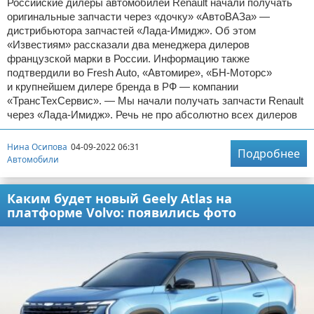
Российские дилеры автомобилей Renault начали получать
оригинальные запчасти через «дочку» «АвтоВАЗа» —
дистрибьютора запчастей «Лада-Имидж». Об этом
«Известиям» рассказали два менеджера дилеров
французской марки в России. Информацию также
подтвердили во Fresh Auto, «Автомире», «БН-Моторс»
и крупнейшем дилере бренда в РФ — компании
«ТрансТехСервис». — Мы начали получать запчасти Renault
через «Лада-Имидж». Речь не про абсолютно всех дилеров
Нина Осипова
04-09-2022 06:31
Подробнее
Автомобили
Каким будет новый Geely Atlas на
платформе Volvo: появились фото