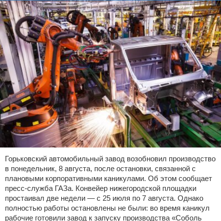
Горьковский автомобильный завод возобновил производство
в понедельник, 8 августа, после остановки, связанной с
плановыми корпоративными каникулами. Об этом сообщает
пресс-служба ГАЗа. Конвейер нижегородской площадки
простаивал две недели — с 25 июля по 7 августа. Однако
полностью работы остановлены не были: во время каникул
рабочие готовили завод к запуску производства «Соболь