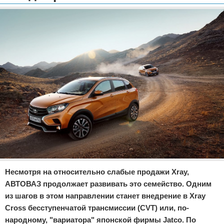
Отказ от ответственности
Экономика
Разное
Несмотря на относительно слабые продажи Xray,
АВТОВАЗ продолжает развивать это семейство. Одним
из шагов в этом направлении станет внедрение в Xray
Cross бесступенчатой трансмиссии (CVT) или, по-
народному, "вариатора" японской фирмы Jatco. По