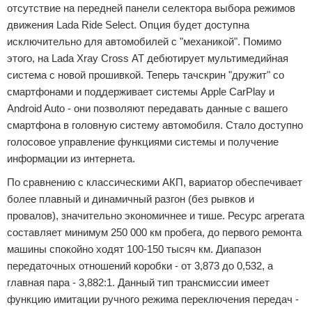
отсутствие на передней панели селектора выбора режимов
движения Lada Ride Select. Опция будет доступна
исключительно для автомобилей с "механикой". Помимо
этого, на Lada Xray Cross АТ дебютирует мультимедийная
система с новой прошивкой. Теперь тачскрин "дружит" со
смартфонами и поддерживает системы Apple CarPlay и
Android Auto - они позволяют передавать данные с вашего
смартфона в головную систему автомобиля. Стало доступно
голосовое управление функциями системы и получение
информации из интернета.
По сравнению с классическими АКП, вариатор обеспечивает
более плавный и динамичный разгон (без рывков и
провалов), значительно экономичнее и тише. Ресурс агрегата
составляет минимум 250 000 км пробега, до первого ремонта
машины спокойно ходят 100-150 тысяч км. Диапазон
передаточных отношений коробки - от 3,873 до 0,532, а
главная пара - 3,882:1. Данный тип трансмиссии имеет
функцию имитации ручного режима переключения передач -