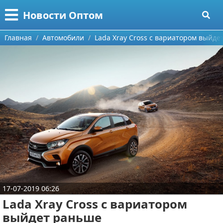
Меню
X
Новости Оптом
Главная
Главная
Автомобили
Lada Xray Cross с вариатором выйд
Категории
Поиск
Информационные технологии
О проекте
Автомобили
Контакты
Знаменитости
Сотрудничество
Политика
Размещение рекламы
Природа
17-07-2019 06:26
Для правообладателей
Философия
Lada Xray Cross с вариатором
Условия предоставления информации
Культура
выйдет раньше