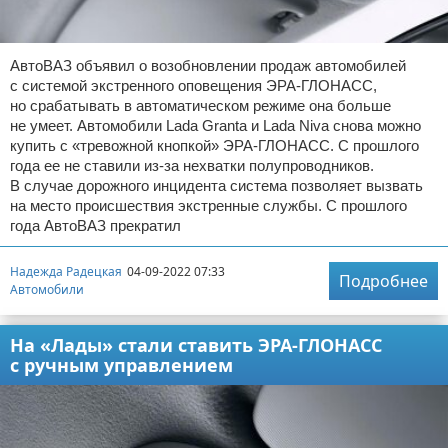
АвтоВАЗ объявил о возобновлении продаж автомобилей
с системой экстренного оповещения ЭРА-ГЛОНАСС,
но срабатывать в автоматическом режиме она больше
не умеет. Автомобили Lada Granta и Lada Niva снова можно
купить с «тревожной кнопкой» ЭРА-ГЛОНАСС. С прошлого
года ее не ставили из-за нехватки полупроводников.
В случае дорожного инцидента система позволяет вызвать
на место происшествия экстренные службы. С прошлого
года АвтоВАЗ прекратил
Надежда Радецкая
04-09-2022 07:33
Подробнее
Автомобили
На «Лады» стали ставить ЭРА-ГЛОНАСС
с ручным управлением