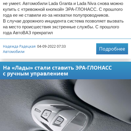
не умеет. Автомобили Lada Granta и Lada Niva снова можно
купить с «тревожной кнопкой» ЭРА-ГЛОНАСС. С прошлого
года ее не ставили из-за нехватки полупроводников.
В случае дорожного инцидента система позволяет вызвать
на место происшествия экстренные службы. С прошлого
года АвтоВАЗ прекратил
Надежда Радецкая
04-09-2022 07:33
Подробнее
Автомобили
На «Лады» стали ставить ЭРА-ГЛОНАСС
с ручным управлением