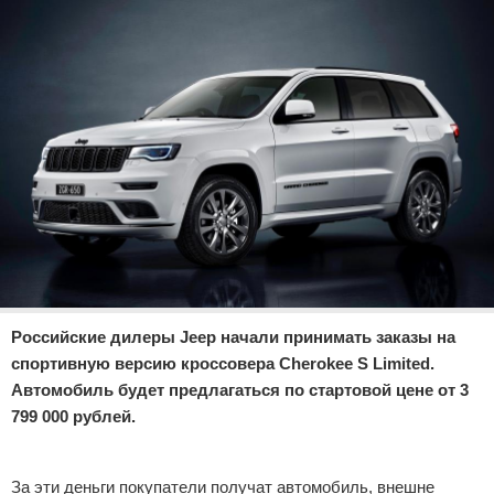
Отказ от ответственности
Экономика
Разное
Российские дилеры Jeep начали принимать заказы на
спортивную версию кроссовера Cherokee S Limited.
Автомобиль будет предлагаться по стартовой цене от 3
799 000 рублей.
Реклама
За эти деньги покупатели получат автомобиль, внешне