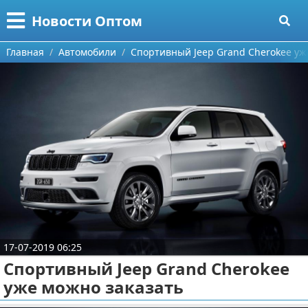
Меню
X
Новости Оптом
Главная
Главная
Автомобили
Спортивный Jeep Grand Cherokee уж
Категории
Поиск
Информационные технологии
О проекте
Автомобили
Контакты
Знаменитости
Сотрудничество
Политика
Размещение рекламы
Природа
17-07-2019 06:25
Для правообладателей
Философия
Спортивный Jeep Grand Cherokee
уже можно заказать
Условия предоставления информации
Культура