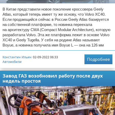
В Китае представили новое поколение кроссовера Geely
Atlas, который теперь имеет ту же основу, что Volvo XC40.
Если продающийся сейчас в России Geely Atlas базируется
на собственной платформе, то новинка переехала
на архитектуру CMA (Compact Modular Architecture), которую
разработала Volvo. Эта же платформа лежит в основе Volvo
XC40 и Geely Tugella. У себя на родине Atlas называют
Boyue, а новинка получила имя Boyue L — она на 126 мм
Константин Ильин
02-09-2022 06:33
Подробнее
Автомобили
Завод ГАЗ возобновил работу после двух
недель простоя