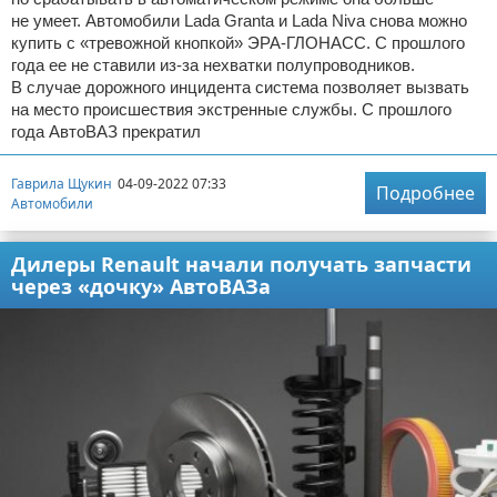
не умеет. Автомобили Lada Granta и Lada Niva снова можно
купить с «тревожной кнопкой» ЭРА-ГЛОНАСС. С прошлого
года ее не ставили из-за нехватки полупроводников.
В случае дорожного инцидента система позволяет вызвать
на место происшествия экстренные службы. С прошлого
года АвтоВАЗ прекратил
Гаврила Щукин
04-09-2022 07:33
Подробнее
Автомобили
Дилеры Renault начали получать запчасти
через «дочку» АвтоВАЗа