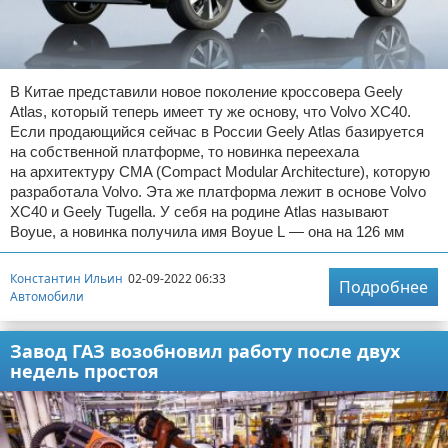
В Китае представили новое поколение кроссовера Geely
Atlas, который теперь имеет ту же основу, что Volvo XC40.
Если продающийся сейчас в России Geely Atlas базируется
на собственной платформе, то новинка переехала
на архитектуру CMA (Compact Modular Architecture), которую
разработала Volvo. Эта же платформа лежит в основе Volvo
XC40 и Geely Tugella. У себя на родине Atlas называют
Boyue, а новинка получила имя Boyue L — она на 126 мм
Константин Ильин
02-09-2022 06:33
Подробнее
Автомобили
Завод ГАЗ возобновил работу после двух
недель простоя