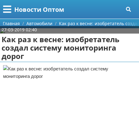
Меню
X
Новости Оптом
Главная
Главная
Автомобили
Как раз к весне: изобретатель созд
27-03-2019 02:40
Категории
Как раз к весне: изобретатель
создал систему мониторинга
Поиск
Информационные технологии
дорог
О проекте
Автомобили
Контакты
Знаменитости
Сотрудничество
Политика
Размещение рекламы
Природа
Для правообладателей
Философия
Условия предоставления информации
Культура