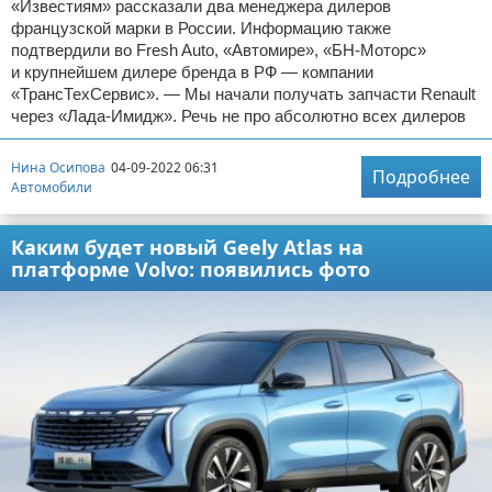
«Известиям» рассказали два менеджера дилеров
французской марки в России. Информацию также
подтвердили во Fresh Auto, «Автомире», «БН-Моторс»
и крупнейшем дилере бренда в РФ — компании
«ТрансТехСервис». — Мы начали получать запчасти Renault
через «Лада-Имидж». Речь не про абсолютно всех дилеров
Нина Осипова
04-09-2022 06:31
Подробнее
Автомобили
Каким будет новый Geely Atlas на
платформе Volvo: появились фото