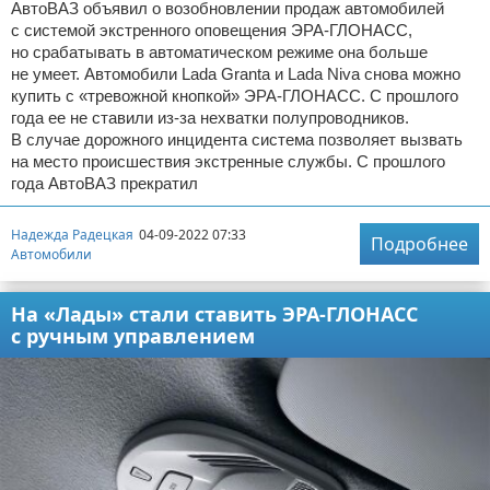
АвтоВАЗ объявил о возобновлении продаж автомобилей
с системой экстренного оповещения ЭРА-ГЛОНАСС,
но срабатывать в автоматическом режиме она больше
не умеет. Автомобили Lada Granta и Lada Niva снова можно
купить с «тревожной кнопкой» ЭРА-ГЛОНАСС. С прошлого
года ее не ставили из-за нехватки полупроводников.
В случае дорожного инцидента система позволяет вызвать
на место происшествия экстренные службы. С прошлого
года АвтоВАЗ прекратил
Надежда Радецкая
04-09-2022 07:33
Подробнее
Автомобили
На «Лады» стали ставить ЭРА-ГЛОНАСС
с ручным управлением