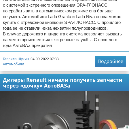
с системой экстренного оповещения ЭРА-ГЛОНАСС,
но срабатывать в автоматическом режиме она больше
не умеет. Автомобили Lada Granta и Lada Niva снова можно
купить с «тревожной кнопкой» ЭРА-ГЛОНАСС. С прошлого
года ее не ставили из-за нехватки полупроводников.
В случае дорожного инцидента система позволяет вызвать
на место происшествия экстренные службы. С прошлого
года АвтоВАЗ прекратил
Гаврила Щукин
04-09-2022 07:33
Подробнее
Автомобили
Дилеры Renault начали получать запчасти
через «дочку» АвтоВАЗа