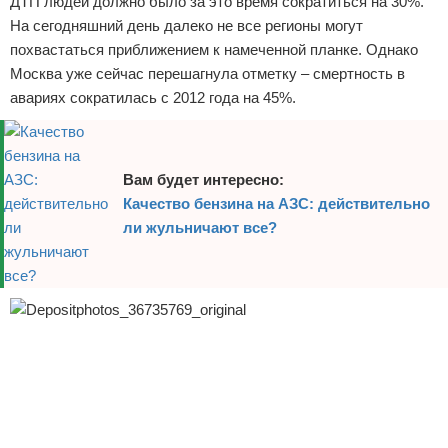
ДТП людей должно было за это время сократиться на 30%.
Отказ от ответственности
Экономика
На сегодняшний день далеко не все регионы могут
похвастаться приближением к намеченной планке. Однако
Разное
Москва уже сейчас перешагнула отметку – смертность в
авариях сократилась с 2012 года на 45%.
Вам будет интересно:
Качество бензина на АЗС: действительно
ли жульничают все?