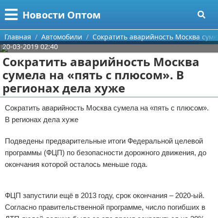
Меню
X
Новости Оптом
Главная
Главная
Автомобили
Сократить аварийность Москва сумел
20-03-2019 02:40
Категории
Сократить аварийность Москва
сумела на «пять с плюсом». В
Поиск
Информационные технологии
регионах дела хуже
О проекте
Автомобили
Сократить аварийность Москва сумела на «пять с плюсом».
В регионах дела хуже
Контакты
Знаменитости
Подведены предварительные итоги Федеральной целевой
Сотрудничество
Политика
программы (ФЦП) по безопасности дорожного движения, до
Размещение рекламы
Природа
окончания которой осталось меньше года.
Реклама
Для правообладателей
Философия
ФЦП запустили ещё в 2013 году, срок окончания – 2020-ый.
Согласно правительственной программе, число погибших в
Условия предоставления информации
Культура