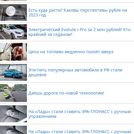
Есть куда расти? Каковы перспективы рубля на
2023 год
Электрический Evolute i-Pro за 2 млн рублей! Кто
крайний за седаном?
Цена на топливо медленно ползёт вверх
Эти пять популярных автомобиля в РФ стали
дешевле
Даёшь дороги по новой технологии!
На «Лады» стали ставить ЭРА-ГЛОНАСС с ручным
управлением
На «Лады» стали ставить ЭРА-ГЛОНАСС с ручным