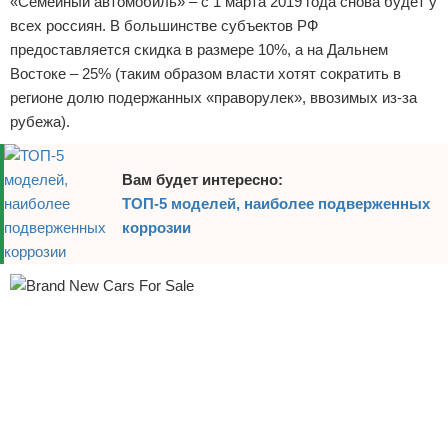
«Семейный автомобиль» – с 1 марта 2019 года снова будет у
Отказ от ответственности
Экономика
всех россиян. В большинстве субъектов РФ
предоставляется скидка в размере 10%, а на Дальнем
Разное
Востоке – 25% (таким образом власти хотят сократить в
регионе долю подержанных «праворулек», ввозимых из-за
рубежа).
Вам будет интересно:
ТОП-5 моделей, наиболее подверженных
коррозии