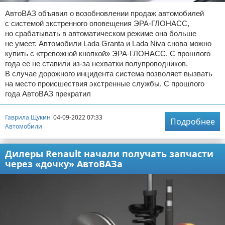
АвтоВАЗ объявил о возобновлении продаж автомобилей
с системой экстренного оповещения ЭРА-ГЛОНАСС,
но срабатывать в автоматическом режиме она больше
не умеет. Автомобили Lada Granta и Lada Niva снова можно
купить с «тревожной кнопкой» ЭРА-ГЛОНАСС. С прошлого
года ее не ставили из-за нехватки полупроводников.
В случае дорожного инцидента система позволяет вызвать
на место происшествия экстренные службы. С прошлого
года АвтоВАЗ прекратил
Гаврила Щукин
04-09-2022 07:33
Подробнее
Автомобили
Дилеры Renault начали получать запчасти
через «дочку» АвтоВАЗа