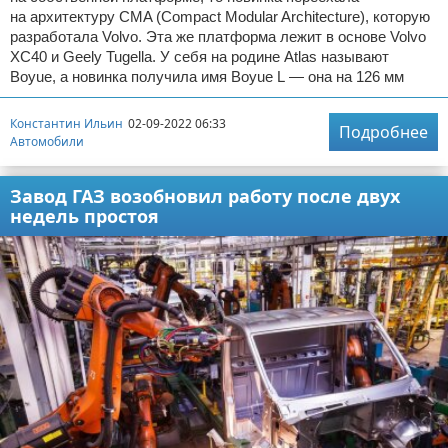
на архитектуру CMA (Compact Modular Architecture), которую
разработала Volvo. Эта же платформа лежит в основе Volvo
XC40 и Geely Tugella. У себя на родине Atlas называют
Boyue, а новинка получила имя Boyue L — она на 126 мм
Константин Ильин
02-09-2022 06:33
Подробнее
Автомобили
Завод ГАЗ возобновил работу после двух
недель простоя