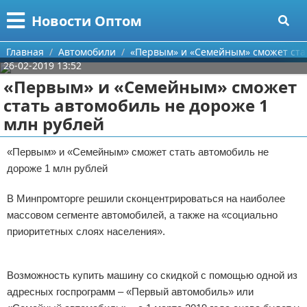
Меню
X
Новости Оптом
Главная
Главная
Автомобили
«Первым» и «Семейным» сможет стат
26-02-2019 13:52
Категории
«Первым» и «Семейным» сможет
стать автомобиль не дороже 1
Поиск
Информационные технологии
млн рублей
О проекте
Автомобили
«Первым» и «Семейным» сможет стать автомобиль не
дороже 1 млн рублей
Контакты
Знаменитости
В Минпромторге решили сконцентрироваться на наиболее
Сотрудничество
Политика
массовом сегменте автомобилей, а также на «социально
Размещение рекламы
Природа
приоритетных слоях населения».
Реклама
Для правообладателей
Философия
Возможность купить машину со скидкой с помощью одной из
адресных госпрограмм – «Первый автомобиль» или
Условия предоставления информации
Культура